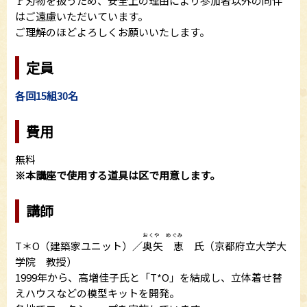
🚩刃物を扱うため、安全上の理由により参加者以外の同伴
はご遠慮いただいています。
ご理解のほどよろしくお願いいたします。
定員
各回15組30名
費用
無料
※本講座で使用する道具は区で用意します。
講師
おくや めぐみ
T＊O（建築家ユニット）／
奥矢 恵
氏（京都府立大学大
学院 教授）
1999年から、高増佳子氏と「T*O」を結成し、立体着せ替
えハウスなどの模型キットを開発。