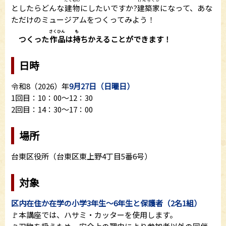
としたらどんな
建物
にしたいですか?
建築家
になって、あな
ただけのミュージアムをつくってみよう！
さくひん
も
つくった
作品
は
持
ちかえることができます！
日時
令和8（2026）年
9月27日（日曜日）
1回目：10：00～12：30
2回目：14：30～17：00
場所
台東区役所（台東区東上野4丁目5番6号）
対象
区内在住か在学の小学3年生～6年生と保護者（2名1組）
🚩本講座では、ハサミ・カッターを使用します。