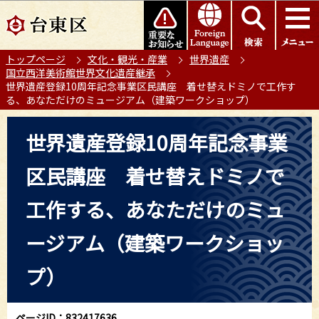
こ
このページの本文へ移動
の
ペ
トップページ
文化・観光・産業
世界遺産
ー
国立西洋美術館世界文化遺産継承
ジ
世界遺産登録10周年記念事業区民講座 着せ替えドミノで工作す
の
る、あなただけのミュージアム（建築ワークショップ）
先
本
頭
世界遺産登録10周年記念事業
文
で
こ
す
区民講座 着せ替えドミノで
こ
か
工作する、あなただけのミュ
ら
ージアム（建築ワークショッ
プ）
ページID：832417636