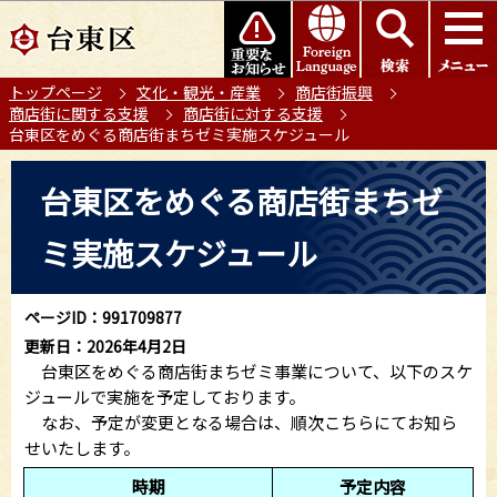
こ
このページの本文へ移動
の
ペ
トップページ
文化・観光・産業
商店街振興
ー
商店街に関する支援
商店街に対する支援
ジ
台東区をめぐる商店街まちゼミ実施スケジュール
の
本
先
台東区をめぐる商店街まちゼ
文
頭
こ
で
ミ実施スケジュール
こ
す
か
ら
ページID：991709877
更新日：2026年4月2日
台東区をめぐる商店街まちゼミ事業について、以下のスケ
ジュールで実施を予定しております。
なお、予定が変更となる場合は、順次こちらにてお知ら
せいたします。
時期
予定内容