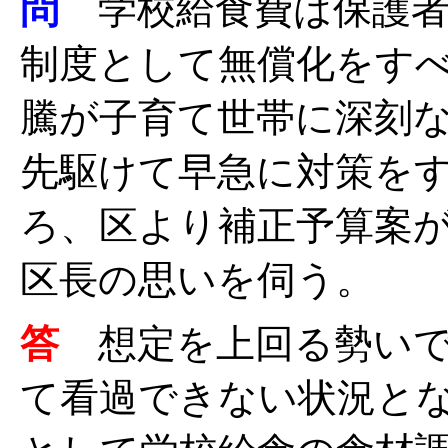
問
学校給食費は保護
制度として無償化をす
騰が子育て世帯に深刻
先駆けて早急に対策を
ろ、区より補正予算案
区長の思いを伺う。
答
想定を上回る勢い
て看過できない状況と