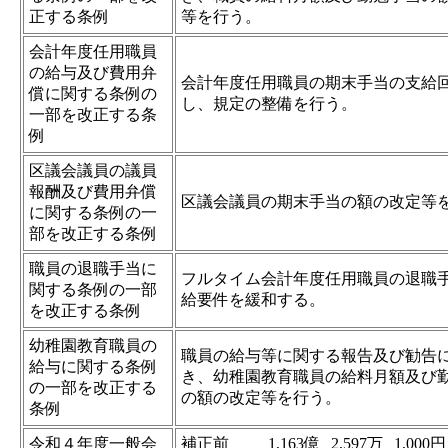
正する条例
等を行う。
会計年度任用職員
の給与及び費用弁
会計年度任用職員の期末手当の支給
償に関する条例の
し、規定の整備を行う。
一部を改正する条
例
区議会議員の議員
報酬及び費用弁償
区議会議員の期末手当の額の改定等
に関する条例の一
部を改正する条例
職員の退職手当に
フルタイム会計年度任用職員の退職
関する条例の一部
給要件を緩和する。
を改正する条例
幼稚園教育職員の
職員の給与等に関する報告及び勧告
給与に関する条例
き、幼稚園教育職員の給料月額及び
の一部を改正する
の額の改定等を行う。
条例
令和４年度一般会
補正前
1,163億
2,597万
1,000円