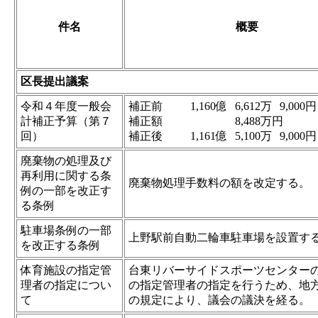
件名
概要
区長提出議案
令和４年度一般会
補正前
1,160億
6,612万
9,000円
計補正予算（第７
補正額
8,488万
円
回）
補正後
1,161億
5,100万
9,000円
廃棄物の処理及び
再利用に関する条
廃棄物処理手数料の額を改定する。
例の一部を改正す
る条例
駐車場条例の一部
上野駅前自動二輪車駐車場を設置す
を改正する条例
体育施設の指定管
台東リバーサイドスポーツセンター
理者の指定につい
の指定管理者の指定を行うため、地
て
の規定により、議会の議決を経る。