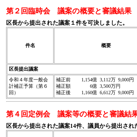
第２回臨時会 議案の概要と審議結果
区長から提出された議案１件を可決しました。
件名
概要
区長提出議案
令和４年度一般会
補正前
1,154億
3,112万
9,000円
計補正予算（第６
補正額
6億
3,500万
円
回）
補正後
1,160億
6,612万
9,000円
第４回定例会 議案等の概要と審議結
区長から提出された議案14件、議員から提出され