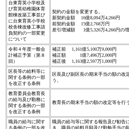
台東育英小学校及
び育英幼稚園体育
契約の金額を変更する。
館棟改築工事並び
新契約金額
16億
8,094万
4,266円
に台東育英小学校
前契約金額
15億
2,768万
円
校舎棟改修工事請
差引増減額
1億
5,326万
4,266円の
負契約の一部変更
について
令和４年度一般会
補正前
1,161億
5,100万
9,000円
計補正予算（第８
補正額
1億
7,496万
2,000円
回）
補正後
1,163億
2,597万
1,000円
区長等の給料等に
区長及び副区長の期末手当の額の改
関する条例の一部
う。
を改正する条例
教育委員会教育長
の給与及び勤務に
教育長の期末手当の額の改定等を行
関する条例の一部
を改正する条例
職員の給与に関す
職員の給与等に関する報告及び勧告
る条例の一部を改
き、職員の給料月額及び勤勉手当の