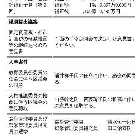
計補正予算（第９
補正額
1億
9,897万
9,000円
回）
補正後
1,165億
2,495万
円
議員提出議案
固定資産税・都市
計画税の軽減措置
１面の「今定例会で決定した意見書
等の継続を求める
ください。
意見書
人事案件
教育委員会委員の
浦井祥子氏の任命に伴い、議会の同
任命に伴う区議会
る。
の同意
人権擁護委員の推
山勝幹之氏、𠮷藤玲子氏の推薦に伴
薦に伴う区議会の
の意見を聴取する。
意見聴取
選挙管理委員及び
選挙管理委員 清水恒一郎氏 
選挙管理委員補充
選挙管理委員補充員 田口治喜氏 
員の選挙