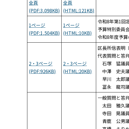
全頁
全頁
(PDF:3,098KB)
(HTML:121KB)
令和8年第1回
1ページ
1ページ
予算特別委員
(PDF:1,504KB)
(HTML:10KB)
令和8年度予算
区長所信表明
代表質問と答
2・3ページ
2・3ページ
石塚 猛議員
(PDF:926KB)
(HTML:20KB)
中澤 史夫議
早川 太郎議
冨永 龍司議
一般質問と答
太田 雅久議
寺田 晃議員
青鹿 公男議
高橋 えりか