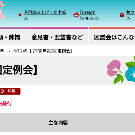
このページの本文へ移動
音声読み上げ・文字拡
Foreign
台東
大
Language
へ
願・陳情
意見書・要望書など
区議会はこんな
8年
NO.249【令和8年第1回定例会】
1回定例会】
印刷
日発行
主な内容