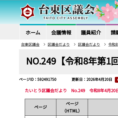
こ
の
ペ
ー
ジ
ホーム
会議情報
議員紹介
請
の
台東区議会
区議会だより
区議会だより
令和
先
本
頭
NO.249【令和8年第
文
で
こ
す
こ
ページID：592491750
更新日：2026年4月20日
か
ら
たいとう区議会だより No.249 令和8年4月20
ページ
ページ
（HTML）