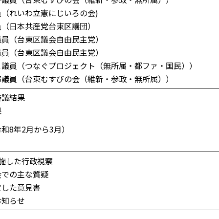
（れいわ立憲にじいろの会)
（日本共産党台東区議団）
員（台東区議会自由民主党）
員（台東区議会自由民主党）
議員（つなぐプロジェクト（無所属・都ファ・国民））
議員（台東むすびの会（維新・参政・無所属））
審議結果
果
和8年2月から3月）
施した行政視察
会での主な質疑
定した意見書
お知らせ