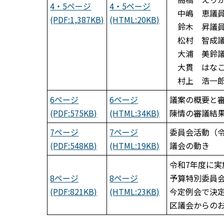
4・5ページ
4・5ページ
中嶋 恵議員
(PDF:1,387KB)
(HTML:20KB)
鈴木 昇議員
松村 智成議
大浦 美鈴議
大貫 はなこ
村上 浩一郎
6ページ
6ページ
議案の概要と
(PDF:575KB)
(HTML:34KB)
陳情の審議結
7ページ
7ページ
委員会活動（令
(PDF:548KB)
(HTML:19KB)
議会の動き
令和7年度に実
8ページ
8ページ
予算特別委員
(PDF:821KB)
(HTML:23KB)
今定例会で決
区議会からの