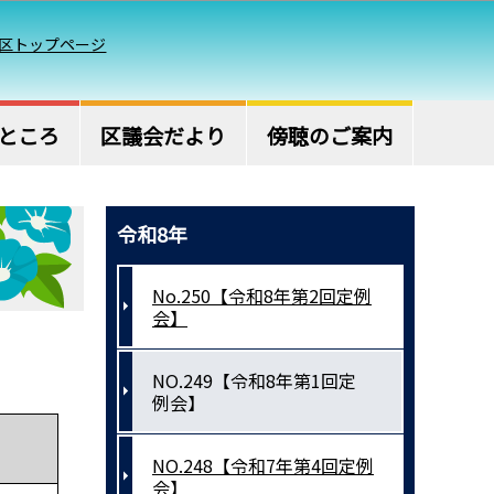
区トップページ
ところ
区議会だより
傍聴のご案内
令和8年
No.250【令和8年第2回定例
会】
NO.249【令和8年第1回定
例会】
NO.248【令和7年第4回定例
会】