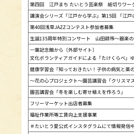
第四回 江戸まち たいとう芸楽祭 紙切りワー
講演会シリーズ「江戸から学ぶ」第15回 「江
第40回浅草JAZZコンテスト参加者募集
生誕135周年特別コンサート 山田耕筰～器楽
一葉記念館から〔外部サイト〕
文化ボランティアガイドによる「たけくらべ」
健康学習会「知っておきたい！子供の病気と薬
～花の心プロジェクト～園芸講習会「クリスマ
園芸講習会「冬を楽しむ寄せ植えを作ろう」
フリーマーケット出店者募集
福祉作業所等工賃向上支援事業
＃たいとう愛公式インスタグラムにて情報発信