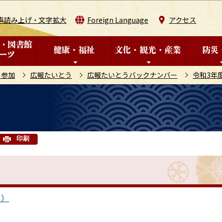
このページの本文へ移動
声読み上げ・文字拡大
Foreign Language
アクセス
の参加
広報たいとう
広報たいとうバックナンバー
令和3年
印刷
ト）