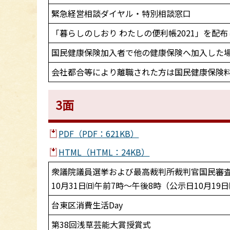
緊急経営相談ダイヤル・特別相談窓口
「暮らしのしおり わたしの便利帳2021」を配
国民健康保険加入者で他の健康保険へ加入した
会社都合等により離職された方は国民健康保険
3面
PDF（PDF：621KB）
HTML（HTML：24KB）
衆議院議員選挙および最高裁判所裁判官国民審
10月31日㈰午前7時～午後8時（公示日10月19
台東区消費生活Day
第38回浅草芸能大賞授賞式