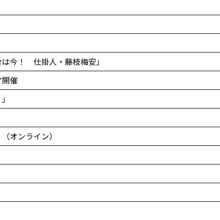
台は今！ 仕掛人・藤枝梅安」
ア開催
）」
」（オンライン）