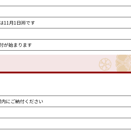
11月1日㈪です
付が始まります
限内にご納付ください