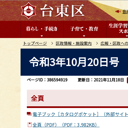
こ
の
音
ペ
ー
ジ
の
トップページ
区政情報・施設案内
広報・区政へ
先
本
令和3年10月20日号
頭
文
で
こ
す
こ
ページID：386594919
更新日：2021年11月18日
か
ら
全頁
電子ブック［カタログポケット］（外部サイ
全頁（PDF）（PDF：3,982KB）