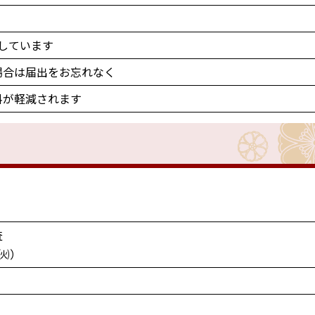
布しています
場合は届出をお忘れなく
料が軽減されます
査
日㈫）