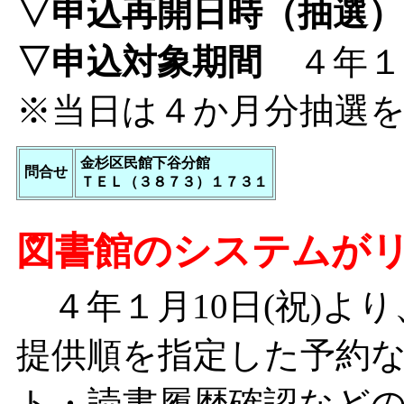
▽申込再開日時（抽選）
▽申込対象期間
４年１月
※当日は４か月分抽選
金杉区民館下谷分館
問合せ
ＴＥＬ（３８７３）１７３１
図書館のシステムが
４年１月10日(祝)よ
提供順を指定した予約
ト・読書履歴確認など