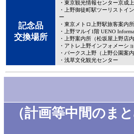
・東京観光情報センター京成
・上野御徒町駅ツーリストイ
ー
記念品
・東京メトロ上野駅旅客案内
・上野マルイ1階 UENO Informatio
交換場所
・上野案内所（松坂屋上野店
・アトレ上野インフォメーシ
・パークス上野（上野公園案
・浅草文化観光センター
（計画等中間のまと