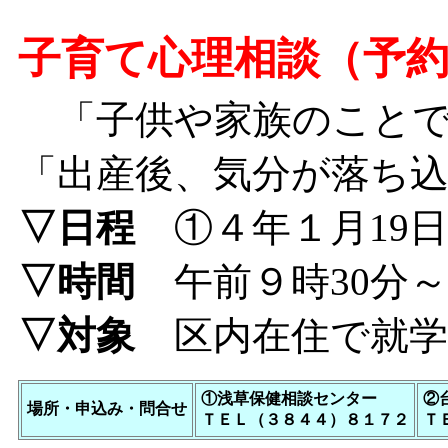
子育て心理相談（予
「子供や家族のことで
「出産後、気分が落ち
▽日程
①４年１月19日(
▽時間
午前９時30分～
▽対象
区内在住で就学
①浅草保健相談センター
②
場所・申込み・問合せ
ＴＥＬ（３８４４）８１７２
Ｔ