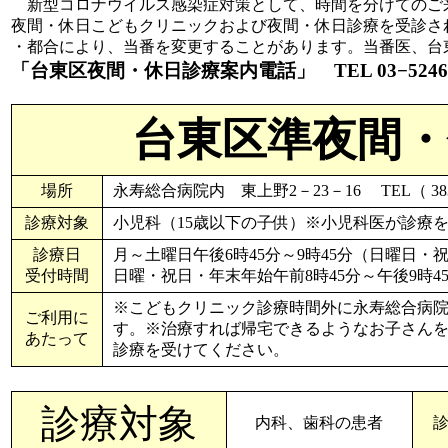
新型コロナウイルス感染症対策として、時間を分けてのご
夜間・休日こどもクリニックおよび夜間・休日診療を受診さ
・都合により、当番を変更することがあります。当番医、台
「台東区夜間・休日診療案内電話」 TEL 03−5246−
台東区準夜間
場所
永寿総合病院内 東上野2－23－16 TEL（ 3
診療対象
小児科（15歳以下の子供）※小児科医が診療
診療日
月～土曜日午後6時45分～9時45分（日曜日・
受付時間
日曜・祝日・年末年始午前8時45分～午後9時4
※こどもクリニック診療時間外に永寿総合病
ご利用に
す。※治療すれば帰宅できるようなお子さんを
あたって
診療を受けてください。
診療対象
内科、歯科の患者