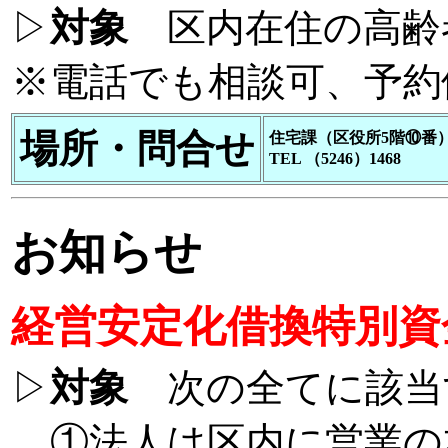
▷
対象
区内在住の高齢
※電話でも相談可、予約
場所・問合せ
住宅課（区役所5階⑩番
TEL （5246）1468
お知らせ
経営安定化借換特別資
▷
対象
次の全てに該当
①法人は区内に営業の