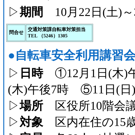
▷
期間
10月22日(土)～
交通対策課自転車対策担当
問合せ
TEL （5246）1305
●自転車安全利用講習
▷
日時
①12月1日(木)
(木)午後7時 ⑤11日(日
▷
場所
区役所10階会
▷
対象
区内在住の15