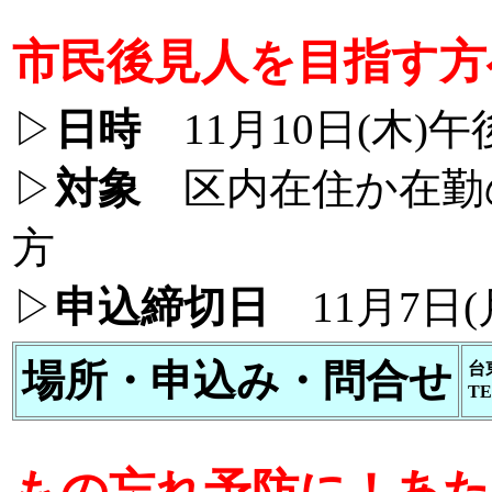
市民後見人を目指す方
▷
日時
11月10日(木)午
▷
対象
区内在住か在勤
方
▷
申込締切日
11月7日(
場所・申込み・問合せ
台
TE
もの忘れ予防に！あた