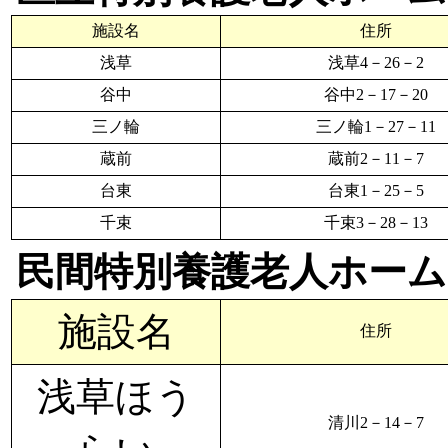
施設名
住所
浅草
浅草4－26－2
谷中
谷中2－17－20
三ノ輪
三ノ輪1－27－11
蔵前
蔵前2－11－7
台東
台東1－25－5
千束
千束3－28－13
民間特別養護老人ホーム
施設名
住所
浅草ほう
清川2－14－7