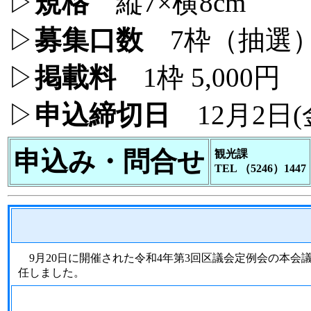
▷
規格
縦7×横8cm
▷
募集口数
7枠（抽
▷
掲載料
1枠 5,000円
▷
申込締切日
12月2日(
申込み・問合せ
観光課
TEL （5246）1447
9月20日に開催された令和4年第3回区議会定例会の本会
任しました。