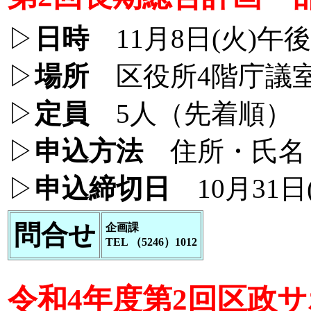
▷
日時
11月8日(火)午後
▷
場所
区役所4階庁議
▷
定員
5人（先着順）
▷
申込方法
住所・氏名
▷
申込締切日
10月31日
問合せ
企画課
TEL （5246）1012
令和4年度第2回区政