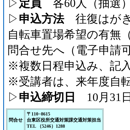
▷
定員
各60人（抽選
▷
申込方法
往復はがき
自転車置場希望の有無
問合せ先へ（電子申請
※複数日程申込み、記
※受講者は、来年度自
▷
申込締切日
10月31
〒110−8615
問合せ
台東区役所交通対策課交通対策担当
TEL （5246）1288