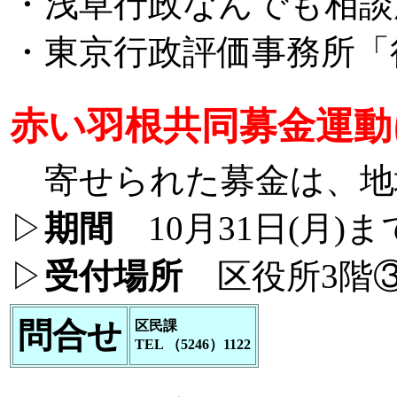
・浅草行政なんでも相談
・東京行政評価事務所「行
赤い羽根共同募金運動
寄せられた募金は、地
▷
期間
10月31日(月)ま
▷
受付場所
区役所3階③
問合せ
区民課
TEL （5246）1122