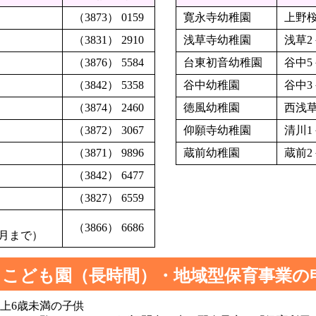
（3873） 0159
寛永寺幼稚園
上野桜
（3831） 2910
浅草寺幼稚園
浅草2
（3876） 5584
台東初音幼稚園
谷中5
（3842） 5358
谷中幼稚園
谷中3
（3874） 2460
徳風幼稚園
西浅草
（3872） 3067
仰願寺幼稚園
清川1
（3871） 9896
蔵前幼稚園
蔵前2
（3842） 6477
（3827） 6559
（3866） 6686
2月まで）
・こども園（長時間）・地域型保育事業の
以上6歳未満の子供