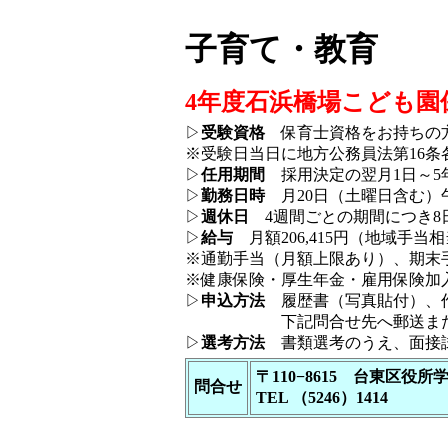
子育て・教育
4年度石浜橋場こども園
▷
受験資格
保育士資格をお持ちの
※受験日当日に地方公務員法第16
▷
任用期間
採用決定の翌月1日～5年
▷
勤務日時
月20日（土曜日含む）午
▷
週休日
4週間ごとの期間につき8
▷
給与
月額206,415円（地域手当
※通勤手当（月額上限あり）、期末
※健康保険・厚生年金・雇用保険加
▷
申込方法
履歴書（写真貼付）、作
下記問合せ先へ郵送また
▷
選考方法
書類選考のうえ、面接
〒110−8615 台東区役
問合せ
TEL （5246）1414