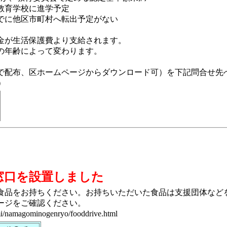
教育学校に進学予定
でに他区市町村へ転出予定がない
金が生活保護費より支給されます。
の年齢によって変わります。
配布、区ホームページからダウンロード可）を下記問合せ先
）
窓口を設置しました
品をお持ちください。お持ちいただいた食品は支援団体など
ージをご確認ください。
gomi/namagominogenryo/fooddrive.html