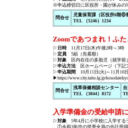
※申込締切日に区役所・園が休みの
児童保育課（区役所6階⑧
問合せ
TEL （5246）1234
Zoomであつまれ！ふ
▷
日時
11月17日(木)午後2時～3時
▷
定員
5組（先着順）
▷
対象
区内在住の多胎児（就学前ま
▷
申込方法
区ホームページ（下記
▷
申込期間
10月11日(火)～11月10日
▶
https://www.city.taito.lg.jp/kosodatek
浅草保健相談センター
台
問合せ
TEL （3844）8172
T
入学準備金の受給申請
▷
対象
5年4月に小学校に入学する
①令和3年中の世帯全員の合計所