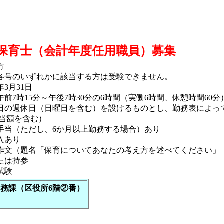
保育士（会計年度任用職員）募集
方
条各号のいずれかに該当する方は受験できません。
3月31日
前7時15分～午後7時30分の6時間（実働6時間、休憩時間60分
日の週休日（日曜日を含む）を設けるものとし、勤務表によっ
相当額を含む）
手当（ただし、6か月以上勤務する場合）あり
入あり
文（題名「保育についてあなたの考え方を述べてください」・
は持参
試験
所学務課（区役所6階②番）