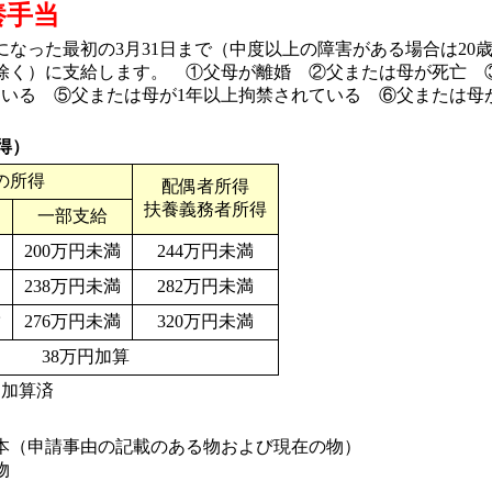
養手当
なった最初の3月31日まで（中度以上の障害がある場合は20
除く）に支給します。 ①父母が離婚 ②父または母が死亡
ている ⑤父または母が1年以上拘禁されている ⑥父または
得）
の所得
配偶者所得
扶養義務者所得
一部支給
200万円未満
244万円未満
238万円未満
282万円未満
満
276万円未満
320万円未満
38万円加算
を加算済
本（申請事由の記載のある物および現在の物）
物