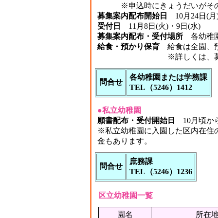
※申込時にきょうだいがその園
募集案内配布開始日
10月24日(
受付日
11月8日(火)・9日(水)
募集案内配布・受付場所
各幼稚園
給食・預かり保育
給食は全園、預
※詳しくは、募集案内等
各幼稚園または学務課
問合せ
TEL（5246）1412
●私立幼稚園
願書配布・受付開始日
10月頃か
※私立幼稚園に入園した区内在住
金もあります。
庶務課
問合せ
TEL（5246）1236
区立幼稚園一覧
園名
所在