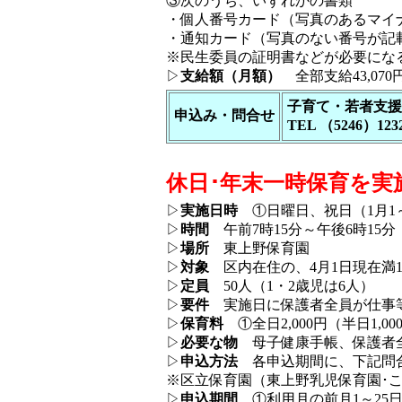
③次のうち、いずれかの書類
・個人番号カード（写真のあるマイ
・通知カード（写真のない番号が記
※民生委員の証明書などが必要にな
▷
支給額（月額）
全部支給43,070
子育て・若者支援
申込み・問合せ
TEL （5246）123
休日･年末一時保育を実
▷
実施日時
①日曜日、祝日（1月1～3
▷
時間
午前7時15分～午後6時15
▷
場所
東上野保育園
▷
対象
区内在住の、4月1日現在満
▷
定員
50人（1・2歳児は6人）
▷
要件
実施日に保護者全員が仕事等
▷
保育料
①全日2,000円（半日1,
▷
必要な物
母子健康手帳、保護者
▷
申込方法
各申込期間に、下記問
※区立保育園（東上野乳児保育園･
▷
申込期間
①利用月の前月1～25日まで