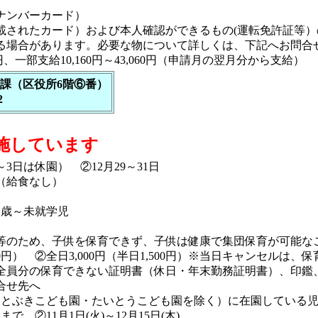
ナンバーカード）
載されたカード）および本人確認ができるもの(運転免許証等）
る場合があります。必要な物について詳しくは、下記へお問合
円、一部支給10,160円～43,060円（申請月の翌月分から支給）
課（区役所6階⑥番）
2
施しています
日は休園） ②12月29～31日
分（給食なし）
1歳～未就学児
のため、子供を保育できず、子供は健康で集団保育が可能な
000円） ②全日3,000円（半日1,500円）※当日キャンセルは
全員分の保育できない証明書（休日・年末勤務証明書）、印
合せ先へ
ことぶきこども園・たいとうこども園を除く）に在園している
 ②11月1日(火)～12月15日(木)