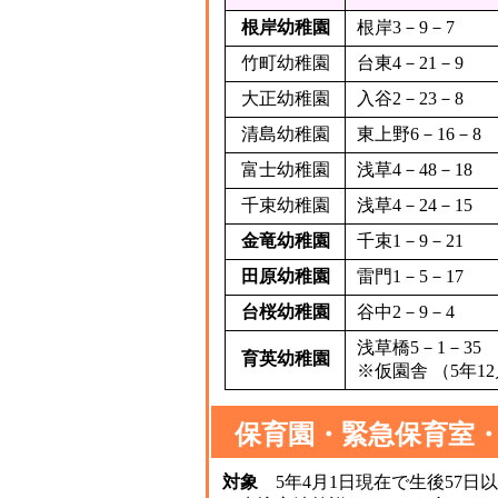
根岸幼稚園
根岸3－9－7
竹町幼稚園
台東4－21－9
大正幼稚園
入谷2－23－8
清島幼稚園
東上野6－16－8
富士幼稚園
浅草4－48－18
千束幼稚園
浅草4－24－15
金竜幼稚園
千束1－9－21
田原幼稚園
雷門1－5－17
台桜幼稚園
谷中2－9－4
浅草橋5－1－35
育英幼稚園
※仮園舎 （5年1
保育園・緊急保育室
対象
5年4月1日現在で生後57日