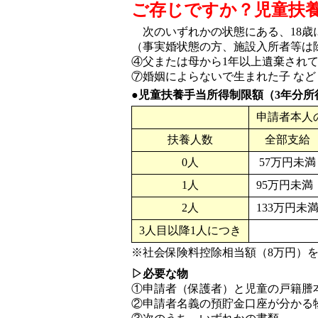
ご存じですか？児童扶
次のいずれかの状態にある、18歳に
（事実婚状態の方、施設入所者等は
④父または母から1年以上遺棄され
⑦婚姻によらないで生まれた子 など
●児童扶養手当所得制限額（3年分所
申請者本人
扶養人数
全部支給
0人
57万円未満
1人
95万円未満
2人
133万円未
3人目以降1人につき
※社会保険料控除相当額（8万円）
▷必要な物
①申請者（保護者）と児童の戸籍謄
②申請者名義の預貯金口座が分かる