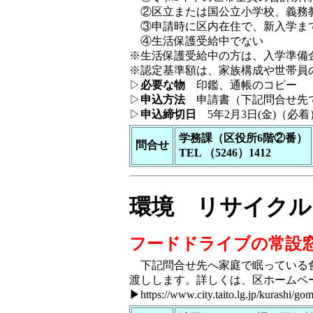
②区立または国公立小学校、義務
③申請時に区内在住で、新入学ま
④生活保護受給中でない
※生活保護受給中の方は、入学準備
※認定基準額は、家族構成や世帯員
▷
必要な物
印鑑、通帳のコピー
▷
申込方法
申請書（下記問合せ先で
▷
申込締切日
5年2月3日(金)（必着
学務課（区役所6階②番）
問合せ
TEL （5246）1412
環境 リサイクル
フードドライブの常設
下記問合せ先へ家庭で眠っている食
渡しします。詳しくは、区ホームペ
▶
https://www.city.taito.lg.jp/kurashi/