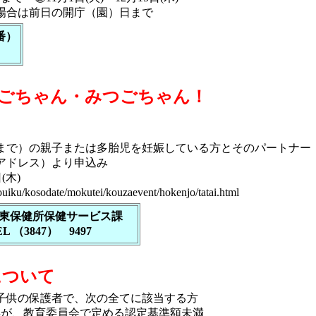
場合は前日の開庁（園）日まで
番）
たごちゃん・みつごちゃん！
で）の親子または多胎児を妊娠している方とそのパートナー
アドレス）より申込み
(木)
youiku/kosodate/mokutei/kouzaevent/hokenjo/tatai.html
東保健所保健サービス課
EL （3847） 9497
について
子供の保護者で、次の全てに該当する方
得が、教育委員会で定める認定基準額未満