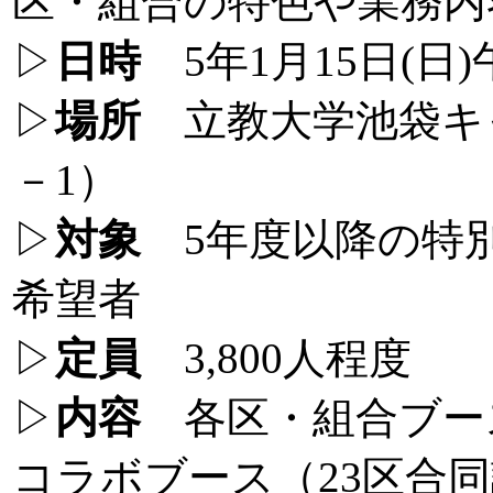
区・組合の特色や業務内
▷
日時
5年1月15日(日)
▷
場所
立教大学池袋キャ
－1）
▷
対象
5年度以降の特
希望者
▷
定員
3,800人程度
▷
内容
各区・組合ブー
コラボブース（23区合