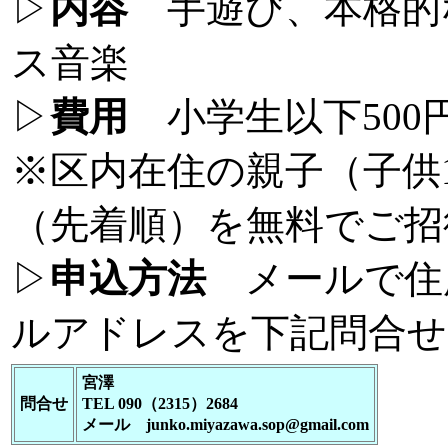
▷
内容
手遊び、本格的
ス音楽
▷
費用
小学生以下500円
※区内在住の親子（子供
（先着順）を無料でご招
▷
申込方法
メールで住
ルアドレスを下記問合せ
宮澤
問合せ
TEL 090（2315）2684
メール junko.miyazawa.sop@gmail.com