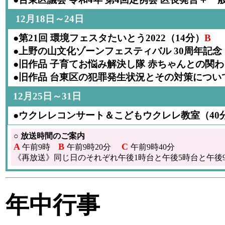
12月18日～24日
●第21回 環境フェスタたいとう2022（14分）
B
●上野の山文化ゾーンフェスティバル 30周年記念
●旧作品 子育てお悩み解決し隊 赤ちゃんとの関わ
●旧作品 台東区の犯罪発生状況とその対策について(
12月25日～31日
●ウクレレコンサート＆こどもウクレレ教室（40
○ 放送時間のご案内
A
B
C
午前9時
午前9時20分
午前9時40分
《再放送》同じ日のそれぞれ午後1時台と午後5時台と午後
年中行事