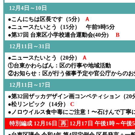
12月4日～10日
●こんにちは区長です（5分）
Ａ
●ニュースたいとう（15分） 午前9時5分
●第37回 台東区小学校連合運動会(40分)
B
12月11日～31日
●ニュースたいとう（20分）
Ａ
①台東かわらばん：区の行事や地域活動
②お知らせ：区が行う催事予定や官公庁からのお
12月11日～17日
●第32回ザッカデザイン画コンペティション（20
●松リンピック（14分）
C
●ノロウイルス食中毒にご注意！〜石けんで丁寧に
特別編成 12月16日
再
12月17日 午後1時～午後
●台東区議会 令和4年 第4回定例会 区長発言＋一