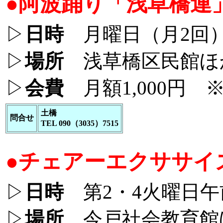
●阿波踊り「浅草橋連
▷
日時
月曜日（月2回）午
▷
場所
浅草橋区民館ほ
▷
会費
月額1,000円 
土橋
問合せ
TEL 090（3035）7515
●チェアーエクササイ
▷
日時
第2・4火曜日午前
▷
場所
今戸社会教育館