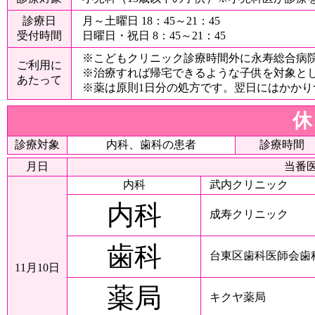
診療日
月～土曜日 18：45～21：45
受付時間
日曜日・祝日 8：45～21：45
※こどもクリニック診療時間外に永寿総合病
ご利用に
※治療すれば帰宅できるような子供を対象と
あたって
※薬は原則1日分の処方です。翌日にはかか
休
診療対象
内科、歯科の患者
診療時間
月日
当番
内科
武内クリニック
内科
成寿クリニック
歯科
台東区歯科医師会歯
11月10日
薬局
キクヤ薬局