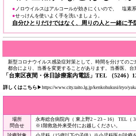
●
ノロウイルスはアルコールが効きにくいので、 塩素
●
せっけんを使いよく手を洗いましょう。
自分ひとりだけではなく、周りの人と一緒に予
新型コロナウイルス感染症対策として、時間を分けてのご
都合により、当番を変更することがあります。当番医、台
「台東区夜間・休日診療案内電話」TEL （5246）12
詳しくはこちら
▶
https://www.city.taito.lg.jp/kenkohukusi/iryo/ya
場所
永寿総合病院内（ 東上野2－23－16） TEL（ 38
問合せ
※1階救急外来受付にお越しください。
診療対象
小児科（15歳以下の子供）※小児科医が診療