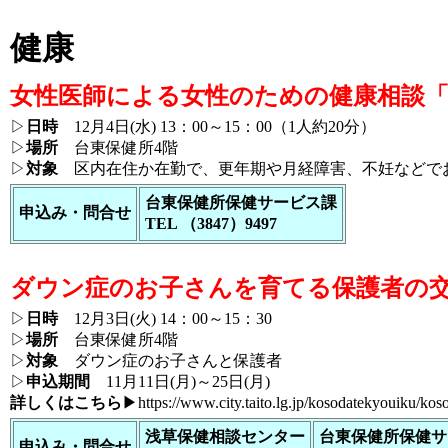
健康
女性医師による女性のための健康相談「
▷
日時
12月4日(水) 13：00～15：00（1人約20分）
▷
場所
台東保健所4階
▷
対象
区内在住か在勤で、更年期や月経障害、不妊などで
台東保健所保健サービス課
申込み・問合せ
TEL （3847）9497
ダウン症のお子さんを育てる保護者の
▷
日時
12月3日(火) 14：00～15：30
▷
場所
台東保健所4階
▷
対象
ダウン症のお子さんと保護者
▷
申込期間
11月11日(月)～25日(月)
詳しくはこちら
▶
https://www.city.taito.lg.jp/kosodatekyouiku/ko
浅草保健相談センター
台東保健所保健サ
申込み・問合せ