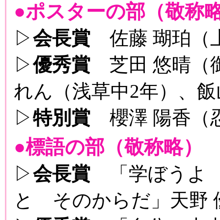
●ポスターの部（敬称
▷
会長賞
佐藤 瑚珀（上
▷
優秀賞
芝田 悠晴（御
れん（浅草中2年）、飯
▷
特別賞
櫻澤 陽香（忍
●標語の部（敬称略）
▷
会長賞
「学ぼうよ 
と そのからだ」天野 