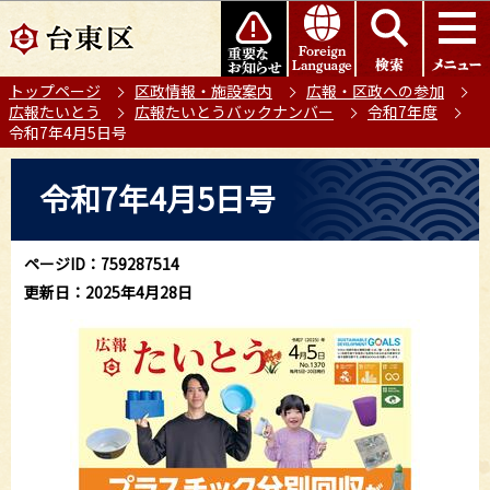
こ
このページの本文へ移動
の
ペ
トップページ
区政情報・施設案内
広報・区政への参加
ー
広報たいとう
広報たいとうバックナンバー
令和7年度
ジ
令和7年4月5日号
の
本
先
令和7年4月5日号
文
頭
こ
で
こ
す
ページID：759287514
か
更新日：2025年4月28日
ら