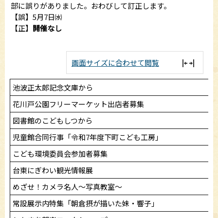
部に誤りがありました。おわびして訂正します。
【誤】5月7日㈬
【正】
開催なし
画面サイズに合わせて閲覧
池波正太郎記念文庫から
花川戸公園フリーマーケット出店者募集
図書館のこどもしつから
児童館合同行事「令和7年度下町こども工房」
こども環境委員会参加者募集
台東にぎわい観光情報展
めざせ！カメラ名人～写真教室～
常設展示内特集「朝倉摂が描いた妹・響子」