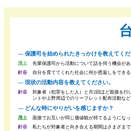
― 保護司を始められたきっかけを教えてくだ
茂上
先輩保護司から活動について話を伺う機会があ
針谷
自分を育ててくれた社会に何か恩返しをできる
― 現状の活動内容を教えてください。
針谷
対象者（犯罪をした人）と月2回ほど面接を行
ントや上野周辺でのリーフレット配布活動など
― どんな時にやりがいを感じますか？
茂上
面接でお互いが同じ価値観が持てるようになっ
針谷
私たちが対象者と向き合える期間はさまざまで