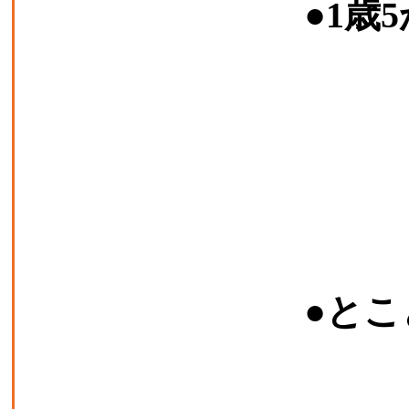
●1歳
●と