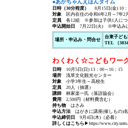
●あかちゃんえほんタイム
日時（30分程度）
8月15日(金) 10：
対象
区内在住の令和6年2月～7年2
定員
各12組 ※参加は子供1人につ
申込開始日
7月22日(火) ※申込
台東子ども
場所・申込み・問合せ
TEL （383
わくわく☆こどもワー
日時
10月5日(日) 13：00～16：15
場所
浅草文化観光センター
対象
小学3年生～高校生
定員
20人（抽選）
講師
林家楽一氏（落語協会）
費用
2,500円（材料費含む）
持ち物
はさみ
申込方法
はがきに講座(催しもの)名
申込締切日
9月4日(木)（必着）
詳しくはこちら
▶
https://www.city.taito