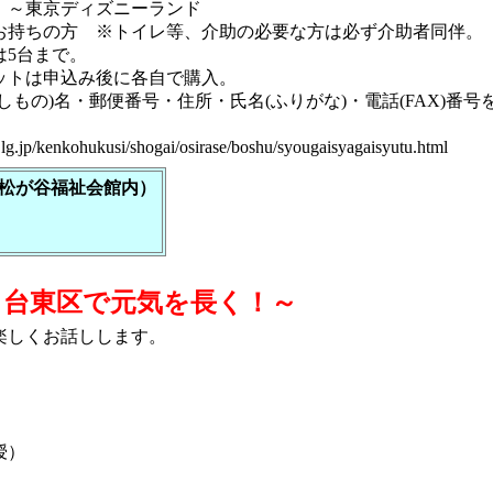
～東京ディズニーランド
持ちの方 ※トイレ等、介助の必要な方は必ず介助者同伴。
は5台まで。
トは申込み後に各自で購入。
もの)名・郵便番号・住所・氏名(ふりがな)・電話(FAX)番号
o.lg.jp/kenkohukusi/shogai/osirase/boshu/syougaisyagaisyutu.html
松が谷福祉会館内）
～台東区で元気を長く！～
楽しくお話しします。
授）