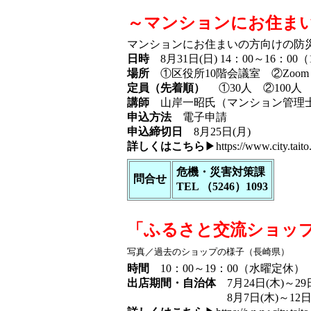
～マンションにお住ま
マンションにお住まいの方向けの防
日時
8月31日(日) 14：00～16：00
場所
①区役所10階会議室 ②Zoom
定員（先着順）
①30人 ②100人
講師
山岸一昭氏（マンション管理
申込方法
電子申請
申込締切日
8月25日(月)
詳しくはこちら
▶
https://www.city.tait
危機・災害対策課
問合せ
TEL （5246）1093
「ふるさと交流ショップ
写真／過去のショップの様子（長崎県）
時間
10：00～19：00（水曜定休）
出店期間・自治体
7月24日(木)～2
8月7日(木)～12日(火)・大