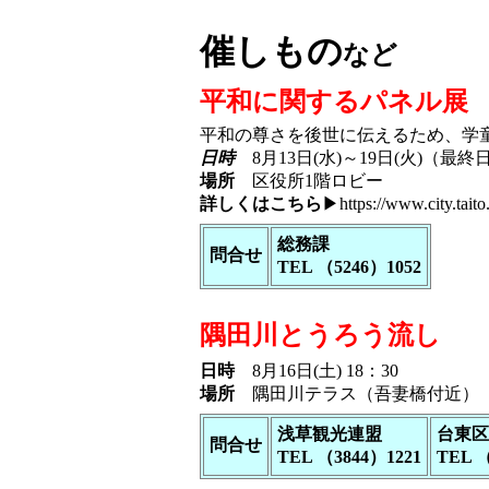
催しもの
など
平和に関するパネル展
平和の尊さを後世に伝えるため、学
日時
8月13日(水)～19日(火)（最終
場所
区役所1階ロビー
詳しくはこちら
▶
https://www.city.tait
総務課
問合せ
TEL （5246）1052
隅田川とうろう流し
日時
8月16日(土) 18：30
場所
隅田川テラス（吾妻橋付近）
浅草観光連盟
台東区
問合せ
TEL （3844）1221
TEL （