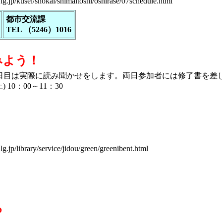
.lg.jp/kusei/shokai/shimaitoshi/oshirase/07schedule.html
都市交流課
TEL （5246）1016
みよう！
2日目は実際に読み聞かせをします。両日参加者には修了書を差
 10：00～11：30
.lg.jp/library/service/jidou/green/greenibent.html
ら