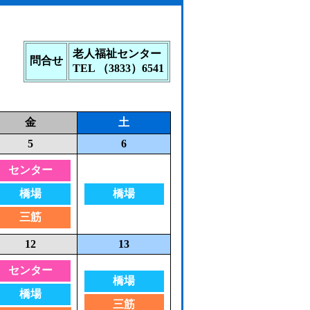
老人福祉センター
問合せ
TEL （3833）6541
金
土
5
6
センター
橋場
橋場
三筋
12
13
センター
橋場
橋場
三筋