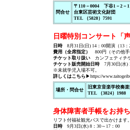
〒110－0004 下谷1－2－1
問合せ
台東区芸術文化財団
TEL （5828）7591
日曜特別コンサート「
日時
8月31日(日) 14：00開演（1
費用（全席指定）
800円（その他
チケット取り扱い
カンフェティチケット
チケット販売開始日時
7月30日(水) 
※未就学児入場不可。
詳しくはこちら
▶
https://www.taitogei
旧東京音楽学校奏楽
場所・問合せ
TEL （3824）1988
身体障害者手帳をお持
リフト付福祉観光バスで出かけます
日時
9月3日(水) 8：30～17：00