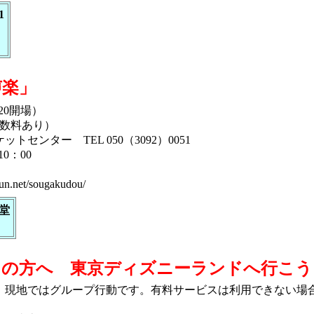
1
声楽」
3：20開場）
手数料あり）
センター TEL 050（3092）0051
10：00
bun.net/sougakudou/
堂
ちの方へ 東京ディズニーランドへ行こう
。現地ではグループ行動です。有料サービスは利用できない場