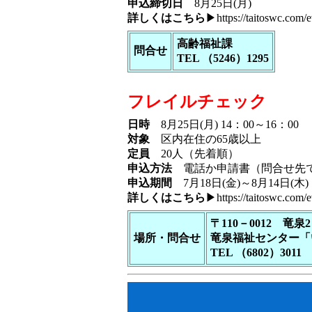
申込締切日
8月25日(月)
詳しくはこちら
▶
https://taitoswc.com/
高齢福祉課
問合せ
TEL （5246）1295
フレイルチェック
日時
8月25日(月) 14：00～16：00
対象
区内在住の65歳以上
定員
20人（先着順）
申込方法
電話か申請書（問合せ先で
申込期間
7月18日(金)～8月14日(木
詳しくはこちら
▶
https://taitoswc.com/
〒110－0012 竜泉2
場所・問合せ
竜泉福祉センター「
TEL （6802）3011