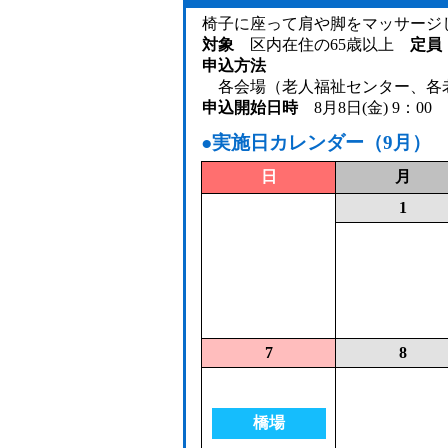
椅子に座って肩や脚をマッサー
対象
区内在住の65歳以上
定員
申込方法
各会場（老人福祉センター、各老
申込開始日時
8月8日(金) 9：0
●実施日カレンダー（9月）
日
月
1
7
8
橋場