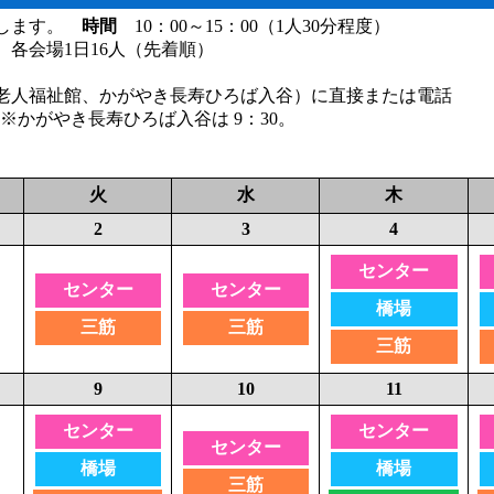
ジします。
時間
10：00～15：00（1人30分程度）
各会場1日16人（先着順）
人福祉館、かがやき長寿ひろば入谷）に直接または電話
0 ※かがやき長寿ひろば入谷は 9：30。
火
水
木
2
3
4
センター
センター
センター
橋場
三筋
三筋
三筋
9
10
11
センター
センター
センター
橋場
橋場
三筋