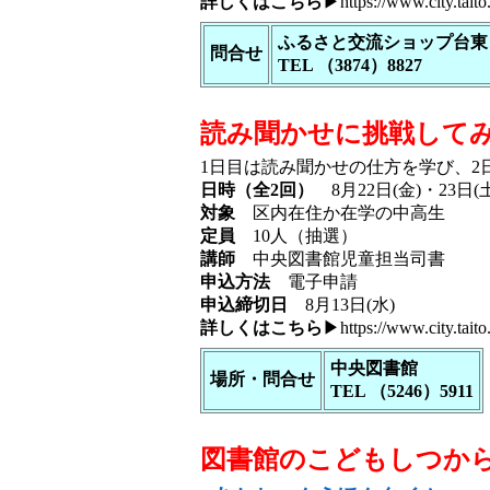
詳しくはこちら
▶
https://www.city.taito
ふるさと交流ショップ台東
問合せ
TEL （3874）8827
読み聞かせに挑戦して
1日目は読み聞かせの仕方を学び、
日時（全2回）
8月22日(金)・23日(土)
対象
区内在住か在学の中高生
定員
10人（抽選）
講師
中央図書館児童担当司書
申込方法
電子申請
申込締切日
8月13日(水)
詳しくはこちら
▶
https://www.city.taito
中央図書館
場所・問合せ
TEL （5246）5911
図書館のこどもしつか