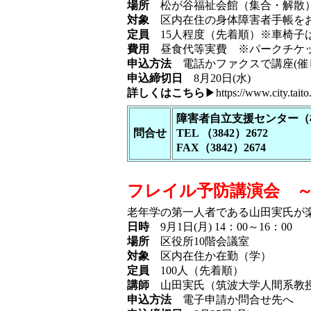
場所
松が谷福祉会館（集合・解散）
対象
区内在住の身体障害者手帳をお
定員
15人程度（先着順）※車椅子
費用
昼食代等実費 ※パークチケッ
申込方法
電話かファクスで講座(催し
申込締切日
8月20日(水)
詳しくはこちら
▶
https://www.city.tait
障害者自立支援センター（
問合せ
TEL （3842）2672
FAX（3842）2674
フレイル予防講演会 
老年学の第一人者である山田実氏が
日時
9月1日(月) 14：00～16：00
場所
区役所10階会議室
対象
区内在住か在勤（学）
定員
100人（先着順）
講師
山田実氏（筑波大学人間系教
申込方法
電子申請か問合せ先へ