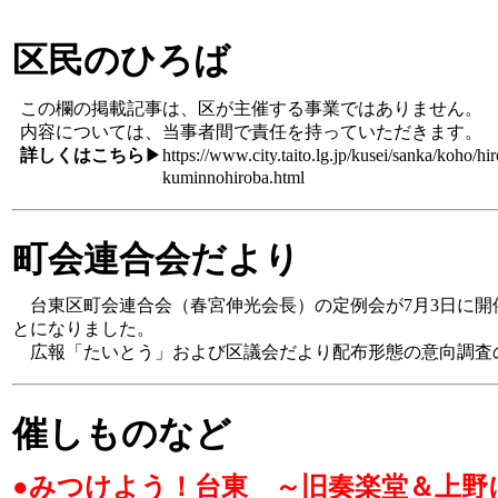
区民のひろば
この欄の掲載記事は、区が主催する事業ではありません。
内容については、当事者間で責任を持っていただきます。
詳しくはこちら
▶
https://www.city.taito.lg.jp/kusei/sanka/koho/hi
kuminnohiroba.html
町会連合会だより
台東区町会連合会（春宮伸光会長）の定例会が7月3日に開
とになりました。
広報「たいとう」および区議会だより配布形態の意向調査の
催しものなど
●みつけよう！台東 ～旧奏楽堂＆上野