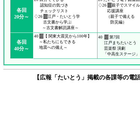
認知症の気づき
♢26
旧
親子でスマイル
各回
チェックリスト
応援講座
20分～
♢26
旧
江戸・たいとう学
（親子で備える
古文書から学ぶ
防災編）
～古文書解読講座～
40
旧
【 関東大震災から100年】
40
旧
第7回
各回
～私たちにもできる
江戸まちたいとう
地震への備え～
40分～
芸楽祭 演劇
「中高生ステージ」
【広報「たいとう」掲載の各課等の電話