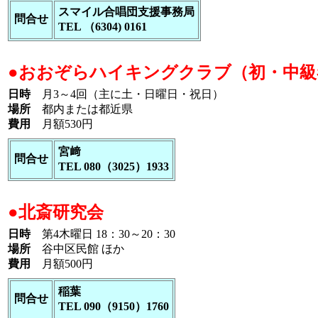
スマイル合唱団支援事務局
問合せ
TEL （6304) 0161
●おおぞらハイキングクラブ（初・中級
日時
月3～4回（主に土・日曜日・祝日）
場所
都内または都近県
費用
月額530円
宮﨑
問合せ
TEL 080（3025）1933
●北斎研究会
日時
第4木曜日 18：30～20：30
場所
谷中区民館 ほか
費用
月額500円
稲葉
問合せ
TEL 090（9150）1760