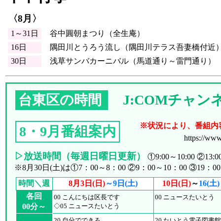
〈8月〉
1～31日
谷中圓朝まつり（全生庵）
16日
隅田川とうろう流し（隅田川テラス吾妻橋付近
30日
浅草サンバカーニバル（馬道通り～雷門通り）
台東区の時間
J:COMチャン
※状況により、番組内
8・9月番組案内
https://www
▷放送時間（毎週日曜日更新）
①9:00～10:00 ②13:00
※8月30日(土)は①7：00～8：00 ②9：00～10：00 ③19：00
時間＼週
8月3日(日)
～9日(土)
10日(日)
～
16(土)
各回
00 こんにちは区長です
00 ニュースたいとう
00分～
◇05 ニュースたいとう
20 自分でできる
20 たいとう電子図書館