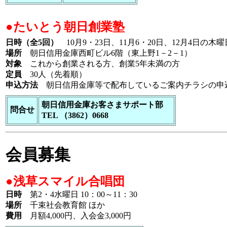
●たいとう朝日創業塾
日時（全5回）
10月9・23日、11月6・20日、12月4日の木曜日 
場所
朝日信用金庫西町ビル6階（東上野1－2－1）
対象
これから創業される方、創業5年未満の方
定員
30人（先着順）
申込方法
朝日信用金庫等で配布しているご案内チラシの申込
朝日信用金庫お客さまサポート部
問合せ
TEL （3862）0668
会員募集
●浅草スマイル合唱団
日時
第2・4水曜日 10：00～11：30
場所
千束社会教育館 ほか
費用
月額4,000円、入会金3,000円