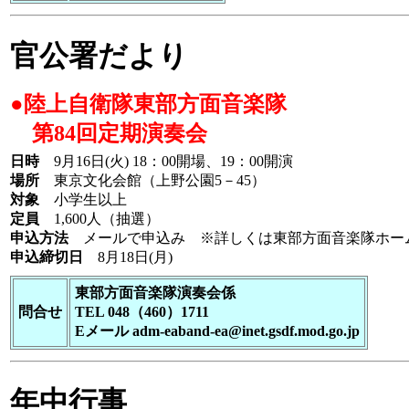
官公署だより
●陸上自衛隊東部方面音楽隊
第84回定期演奏会
日時
9月16日(火) 18：00開場、19：00開演
場所
東京文化会館（上野公園5－45）
対象
小学生以上
定員
1,600人（抽選）
申込方法
メールで申込み ※詳しくは東部方面音楽隊ホー
申込締切日
8月18日(月)
東部方面音楽隊演奏会係
問合せ
TEL 048（460）1711
Eメール adm-eaband-ea@inet.gsdf.mod.go.jp
年中行事