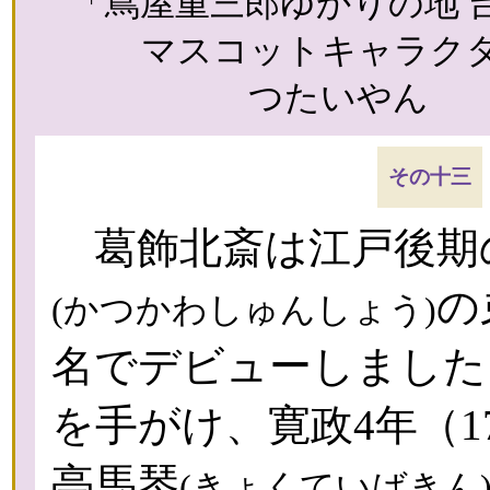
「蔦屋重三郎ゆかりの地 
マスコットキャラク
つたいやん
その十三
葛飾北斎は江戸後期の
の
(かつかわしゅんしょう)
名でデビューしました
を手がけ、寛政4年（1
亭馬琴
(きょくていばきん