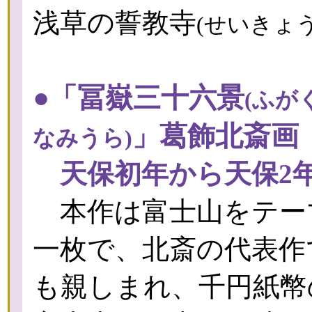
浅草の誓教寺
(せいきょう
●「冨嶽三十六景
(ふが
葛飾北斎画
」
なみうら)
天保初年から天保2年（1
本作は富士山をテー
一枚で、北斎の代表作
も親しまれ、千円紙幣