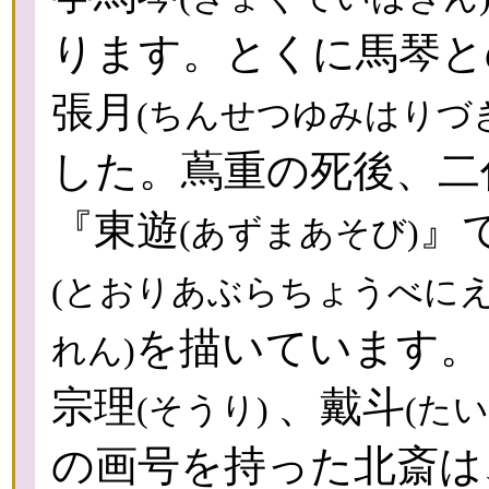
ります。とくに馬琴と
張月
(ちんせつゆみはりづき
した。蔦重の死後、二
『東遊
』
(あずまあそび)
(とおりあぶらちょうべにえ
を描いています。
れん)
宗理
、戴斗
(そうり)
(た
の画号を持った北斎は