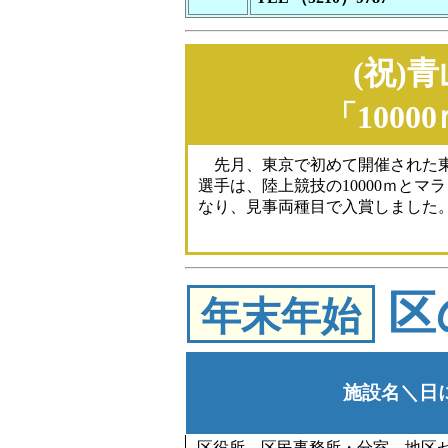
(祝)
「100
先月、東京で初めて開催された東京
選手は、陸上競技の10000ｍとマ
なり、見事両種目で入賞しました
区
年末年始
施設名＼日
区役所、区民事務所・分室、地区