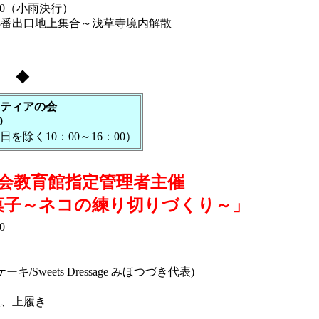
：00（小雨決行）
番出口地上集合～浅草寺境内解散
目 ◆
ティアの会
9
を除く10：00～16：00）
会教育館指定管理者主催
子～ネコの練り切りづくり～」
0
weets Dressage みほつづき代表)
、上履き