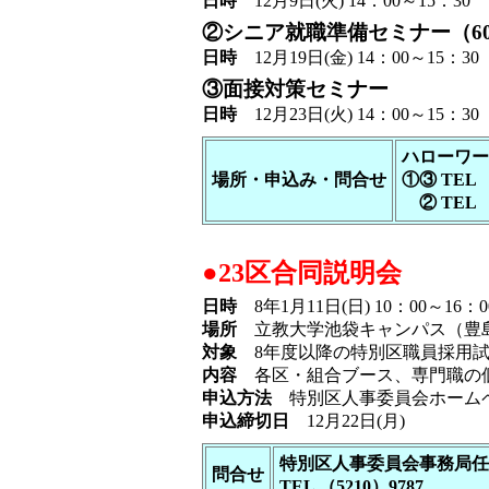
日時
12月9日(火) 14：00～15：30
②シニア就職準備セミナー（6
日時
12月19日(金) 14：00～15：30
③面接対策セミナー
日時
12月23日(火) 14：00～15：30
ハローワー
場所・申込み・問合せ
①③ TEL 
② TEL （
●23区合同説明会
日時
8年1月11日(日) 10：00～16：0
場所
立教大学池袋キャンパス（豊島区
対象
8年度以降の特別区職員採用試
内容
各区・組合ブース、専門職の個
申込方法
特別区人事委員会ホーム
申込締切日
12月22日(月)
特別区人事委員会事務局任
問合せ
TEL （5210）9787