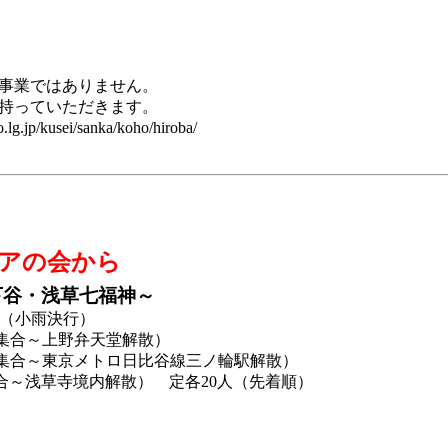
事業ではありません。
持っていただきます。
o.lg.jp/kusei/sanka/koho/hiroba/
ィアの会から
下谷・浅草七福神～
00（小雨決行）
集合～上野弁天堂解散）
合～東京メトロ日比谷線三ノ輪駅解散）
浅草寺境内解散） 定各20人（先着順）