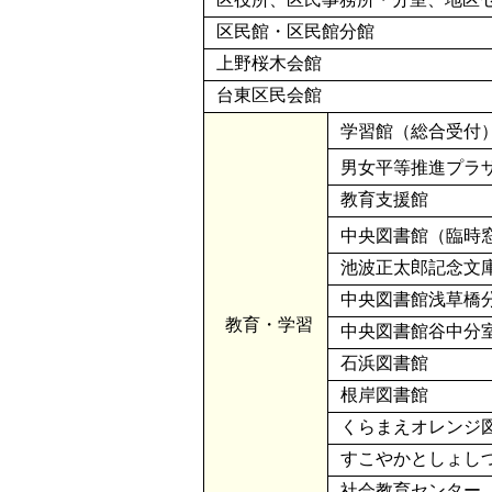
区民館・区民館分館
上野桜木会館
台東区民会館
学習館（総合受付
男女平等推進プラ
教育支援館
中央図書館（臨時
池波正太郎記念文
中央図書館浅草橋
教育・学習
中央図書館谷中分
石浜図書館
根岸図書館
くらまえオレンジ
すこやかとしょし
社会教育センター