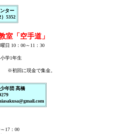
ンター
2）5352
教室「空手道」
日 10：00～11：30
小学1年生
） ※初回に現金で集金。
ツ少年団 髙橋
9279
iasakusa@gmail.com
0～17：00