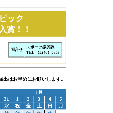
ンピック
位入賞！！
スポーツ振興課
問合せ
TEL （5246）5853
届出はお早めにお願いします。
1月
31
1
2
3
4
5
水
祝
金
土
日
月