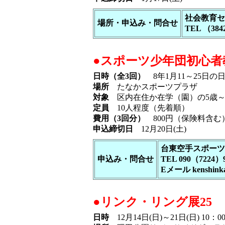
社会教育セ
場所・申込み・問合せ
TEL （384
●スポーツ少年団初心者
日時（全3回）
8年1月11～25日の日曜
場所
たなかスポーツプラザ
対象
区内在住か在学（園）の5歳～
定員
10人程度（先着順）
費用（3回分）
800円（保険料含む
申込締切日
12月20日(土)
台東空手スポー
申込み・問合せ
TEL 090（7224）
Eメール kenshinka
●リンク・リング展25
日時
12月14日(日)～21日(日) 10：0