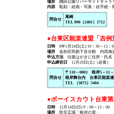
場所
隅田公園リバーサイドギャラ
内容
彫刻・絵画・写真・絵手紙・陶
尾崎
問合せ
TEL 090（2401）1712
●台東区能楽連盟「吉例第
日時
8年1月24日(土) 10：30～13：0
場所
金杉区民館下谷分館 内四海波
申込方法
往復はがきに住所・氏名・
申込締切日
12月20日(土)（必着）
〒110－0003 根岸5－11－
問合せ
根岸舞台内 台東区能楽連
TEL （3873）5404
●ボーイスカウト台東第
日時
12月14日(日) 9：00～12：00
場所
防災広場「根岸の里」