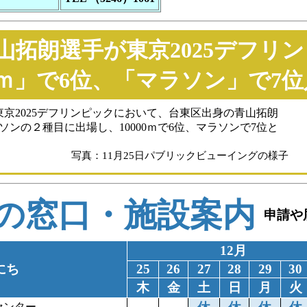
青山拓朗選手が東京2025デフリ
00ｍ」で6位、「マラソン」で7
2025デフリンピックにおいて、台東区出身の青山拓朗
ラソンの２種目に出場し、10000ｍで6位、マラソンで7位と
。
写真：11月25日パブリックビューイングの様子
の窓口・施設案内
申請や
12月
にち
25
26
27
28
29
30
木
金
土
日
月
火
センター