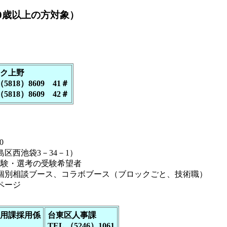
0歳以上の方対象）
ク上野
（5818）8609 41＃
5818）8609 42＃
0
西池袋3－34－1）
験・選考の受験希望者
別相談ブース、コラボブース（ブロックごと、技術職）
ページ
用課採用係
台東区人事課
TEL （5246）1061