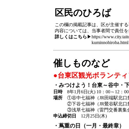
区民のひろば
この欄の掲載記事は、区が主催する
内容については、当事者間で責任を
詳しくはこちら
▶
https://www.city.tait
kuminnohiroba.html
催しものなど
●台東区観光ボランテ
・みつけよう！台東～谷中・
日時
8年1月6日(火) 10：00～12：
場所
①谷中七福神（JR田端駅北口
②下谷七福神（JR鶯谷駅北口集
③浅草七福神（雷門交番裏集合～
申込締切日
12月25日(木)
・蔦重の日（一月・最終章）