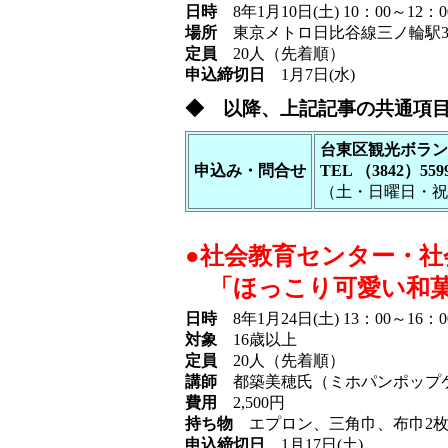
日時
8年1月10日(土) 10：00～12
場所
東京メトロ日比谷線三ノ輪駅3
定員
20人（先着順）
申込締切日
1月7日(水)
◆ 以降、上記記事の共通項
台東区観光ボラン
申込み・問合せ
TEL （3842）559
（土・日曜日・祝日
●社会教育センター・社
「ほっこり可愛い和菓
日時
8年1月24日(土) 13：00～16：0
対象
16歳以上
定員
20人（先着順）
講師
都築美穂氏（ミホパンポップケーキ/S
費用
2,500円
持ち物
エプロン、三角巾、布巾2枚
申込締切日
1月17日(土)