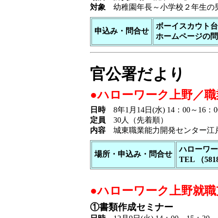
対象
幼稚園年長～小学校２年生の
ボーイスカウト台
申込み・問合せ
ホームページの
問
官公署だより
●ハローワーク上野／職
日時
8年1月14日(水) 14：00～16：0
定員
30人（先着順）
内容
城東職業能力開発センター江戸
ハローワー
場所・申込み・問合せ
TEL （581
●ハローワーク上野就
①書類作成セミナー