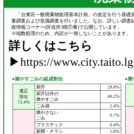
「台東区一般廃棄物処理基本計画」の改定を行う基礎資
量調査および意識調査を行いました。なお、詳しい調査
政情報コーナー(区役所3階⑦番)で公開しています。
※端数処理のため、内訳が一致しないことがあります。
詳しくはこちら
▶
https://www.city.taito.l
●燃やすごみの組成割合
●燃
厨芥
29.8%
適正
厨芥以外の
40.2%
排出
燃やすごみ
72.4%
ごみ袋
2.4%
燃やさない
0.7%
ごみ
プラスチック
6.4%
新聞・チラシ
1.8%