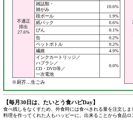
雑誌類・
10.6%
雑がみ
段ボール
1.9%
不適正
紙パック
0.6%
排出
びん
0.1%
27.6%
缶
0.2%
ペットボトル
0.2%
繊維
4.9%
インクカートリッジ／
ハブラシ／
0.0%
CD・DVD等／
一次電池
※厨芥…生ごみ
【毎月30日は、たいとう食ハピDay】
食べ残しをなくすため、外食時には食べきれる量を注文しま
料理を作ってくれた人もハッピーに。出来ることから食品ロ