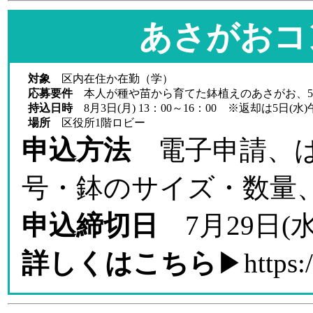
あさがおコ
対象
区内在住か在勤（学）
応募要件
本人が種や苗から育てた鉢植えのあさがお、5
持込日時
8月3日(月) 13：00～16：00 ※返却は5日(水
場所
区役所1階ロビー
申込方法
電子申請、はが
号・鉢のサイズ・数量、
申込締切日
7月29日(
詳しくはこちら
▶
https: