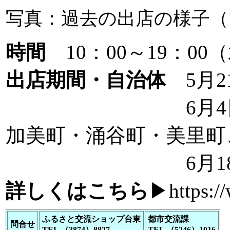
写真：過去の出店の様子（
時間
10：00～19：0
出店期間・自治体
5月2
6月4日(木)～9日(
加美町・涌谷町・美里町
6月18日(木)～
詳しくはこちら
▶
https:/
ふるさと交流ショップ台東
都市交流課
問合せ
TEL （3874）8827
TEL （5246）1016