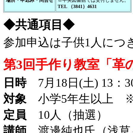
場所・申込み・問合せ
※中央図書館では受付しません。
TEL （3841）4631
◆共通項目◆
参加申込は子供1人につ
第3回手作り教室「革
日時
7月18日(土) 13：3
対象
小学5年生以上 
定員
10人（抽選）
講師
渡邊純也氏（浅草