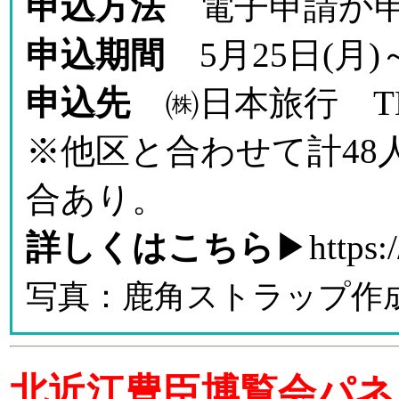
申込方法
電子申請か申
申込期間
5月25日(月)
申込先
㈱日本旅行 TEL
※他区と合わせて計4
合あり。
詳しくはこちら
▶
https:
写真：鹿角ストラップ作
北近江豊臣博覧会パネ