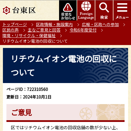
こ
このページの本文へ移動
の
ペ
トップページ
区政情報・施設案内
広報・区政への参加
ー
区民の声
主なご意見と回答
令和6年度受付
ジ
環境・リサイクル・保健福祉
の
リチウムイオン電池の回収について
先
本
頭
リチウムイオン電池の回収に
文
で
こ
す
ついて
こ
か
ら
ページID：722310560
更新日：2024年10月1日
ご意見
区ではリチウムイオン電池の回収店舗の数が少ない上、