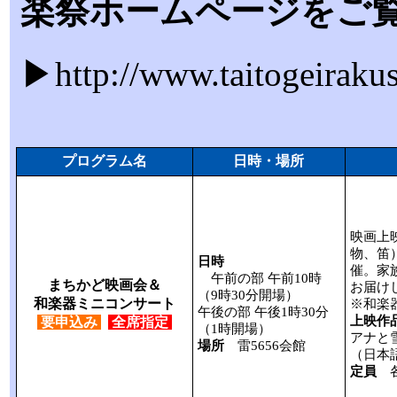
楽祭ホームページをご
▶
http://www.taitogeiraku
プログラム名
日時・場所
映画上
物、笛
日時
催。家
午前の部 午前10時
まちかど映画会＆
お届け
（9時30分開場）
和楽器ミニコンサート
※和楽
午後の部 午後1時30分
上映作
要申込み
全席指定
（1時開場）
アナと
場所
雷5656会館
（日本
定員