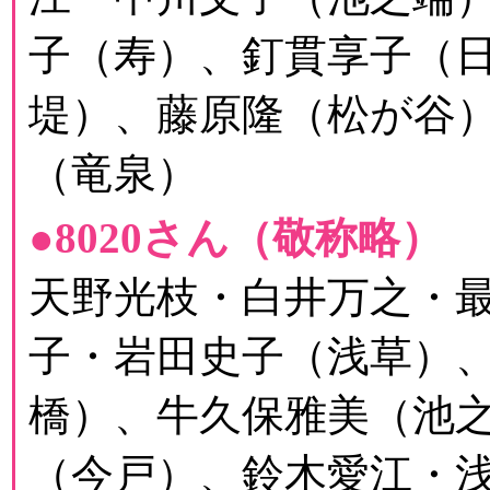
子（寿）、釘貫享子（
堤）、藤原隆（松が谷
（竜泉）
●8020さん（敬称略）
天野光枝・白井万之・
子・岩田史子（浅草）
橋）、牛久保雅美（池
（今戸）、鈴木愛江・