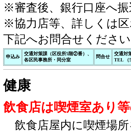
※審査後、銀行口座へ振
※協力店等、詳しくは
区
下記へお問合せください
交通対策課（区役所5階②番）、
交通対
申込み
問合せ
各区民事務所・同分室
TEL （5
健康
飲食店は喫煙室あり等
飲食店屋内に喫煙場所