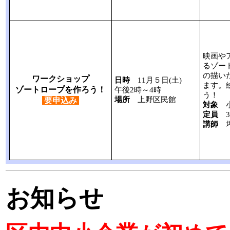
映画や
るゾー
の描い
ワークショップ
日時
11月５日(土)
ます。
ゾートロープを作ろう！
午後2時～4時
う！
場所
上野区民館
要申込み
対象
小
定員
3
講師
坪
お知らせ