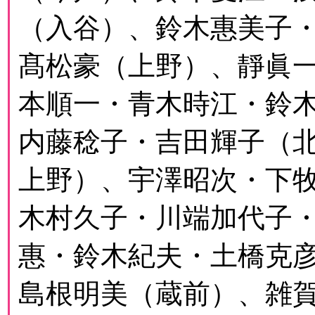
（入谷）、鈴木惠美子
髙松豪（上野）、靜眞
本順一・青木時江・鈴
内藤稔子・吉田輝子（
上野）、宇澤昭次・下
木村久子・川端加代子
惠・鈴木紀夫・土橋克
島根明美（蔵前）、雑