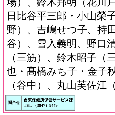
場）、鈴木邦明（花川
日比谷平三郎・小山榮
野）、吉嶋せつ子、持
谷）、雪入義明、野口
（三筋）、鈴木昭子（
也・髙橋みち子・金子
（谷中）、丸山芙佐江
台東保健所保健サービス課
問合せ
TEL （3847）9449