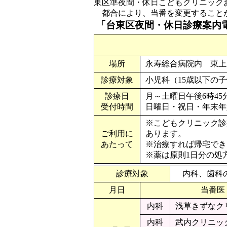
東区準夜間・休日こどもクリニック
都合により、当番を変更することが
「台東区夜間・休日診療案内電話」 
場所
永寿総合病院内 東上野2
診療対象
小児科（15歳以下の
診療日
月～土曜日午後6時4
受付時間
日曜日・祝日・年末年始
※こどもクリニック診
ご利用に
あります。
あたって
※治療すれば帰宅でき
※薬は原則1日分の処
診療対象
内科、歯科
月日
当番医
内科
浅草きずなク
内科
武内クリニッ