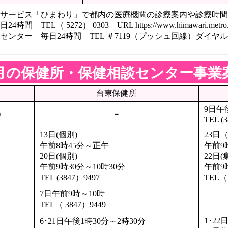
サービス「ひまわり」で都内の医療機関の診療案内や診療時間
4時間 TEL（ 5272） 0303
URL https://www.himawari.metro.
ンター 毎日24時間 TEL ＃7119（プッシュ回線）ダイヤル回線か
2月の保健所・保健相談センター事業
台東保健所
9日午
）
－
TEL (3
13日(個別)
23日
午前8時45分～正午
午前9
20日(個別)
22日(
午前9時30分～10時30分
午前9
TEL (3847）9497
TEL（ 
7日午前9時～10時
）
TEL（ 3847）9449
1･22
6･21日午後1時30分～2時30分