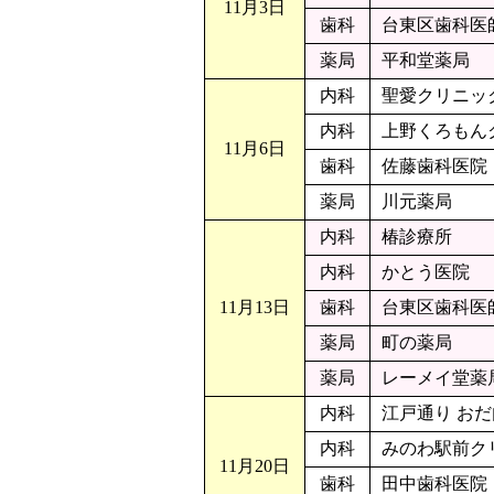
11月3日
歯科
台東区歯科医
薬局
平和堂薬局
内科
聖愛クリニッ
内科
上野くろもん
11月6日
歯科
佐藤歯科医院
薬局
川元薬局
内科
椿診療所
内科
かとう医院
11月13日
歯科
台東区歯科医
薬局
町の薬局
薬局
レーメイ堂薬
内科
江戸通り お
内科
みのわ駅前ク
11月20日
歯科
田中歯科医院