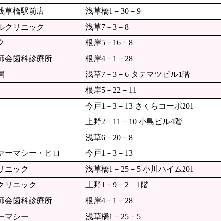
浅草橋駅前店
浅草橋1－30－9
ルクリニック
浅草7－3－8
ク
根岸5－16－8
師会歯科診療所
根岸4－1－28
局
浅草7－3－6 タテマツビル1階
根岸5－22－11
今戸1－3－13 さくらコーポ201
上野2－11－10 小島ビル4階
浅草6－20－8
ァーマシー・ヒロ
今戸1－3－13
リニック
浅草橋1－25－5 小川ハイム201
クリニック
上野1－9－2 1階
師会歯科診療所
根岸4－1－28
ーマシー
浅草橋1－25－5