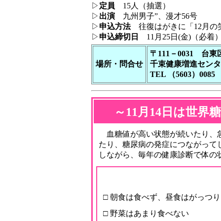
▷
定員
15人（抽選）
▷
出演
九州男子”、漫才56号
▷
申込方法
往復はがきに「12月の
▷
申込締切日
11月25日(金)（必着
〒111－0031 台東
場所・問合せ
千束健康増進センタ
TEL （5603）0085
～11月14日は世
血糖値が高い状態が続いたり、急
たり、糖尿病の発症につながって
しながら、毎年の健康診断で体の
□ 朝食は食べず、昼食はがっつり
□ 野菜はあまり食べない