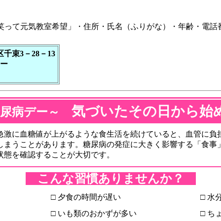
笑って元気教室希望」・住所・氏名（ふりがな）・年齢・電話
）
区千束3－28－13
ー
気づいたその日から始め
界糖尿病デー～
激に血糖値が上がるような食生活を続けていると、血管に負
しまうことがあります。糖尿病の発症に大きく影響する「食事
状態を確認することが大切です。
こんな習慣ありませんか？
□ 夕食の時間が遅い
□ 
□ いも類のおかずが多い
□ 