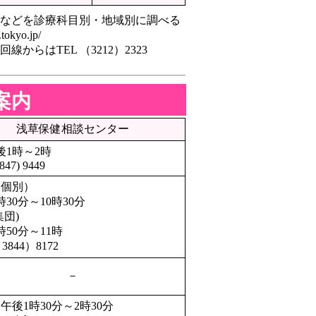
などを診療科目別・地域別に調べる
tokyo.jp/
らはTEL （3212）2323
案内
浅草保健相談センター
後1時～2時
847) 9449
（個別）
時30分～10時30分
集団)
時50分～11時
3844）8172
－
日午後1時30分～2時30分