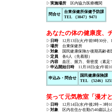
▷
実施場所
区内協力医療機関
台東保健所保健予防課
問合せ
TEL （3847）9471
あなたの体の健康度、
▷
日時
12月13日(火)午前9時30分、
▷
場所
台東保健所
▷
対象
国民健康保険か後期高齢者
▷
定員
各6人（先着順）
▷
内容
血圧、握力、骨密度（素足で
▷
申込開始日時
11月18日(金)午前1
国民健康保険課
申込み・問合せ
TEL （5246）125
笑って元気教室「漫才
▷
日時
12月14日(水)午後2時～3時1
▷
対象
区内在住か在勤の40歳以上