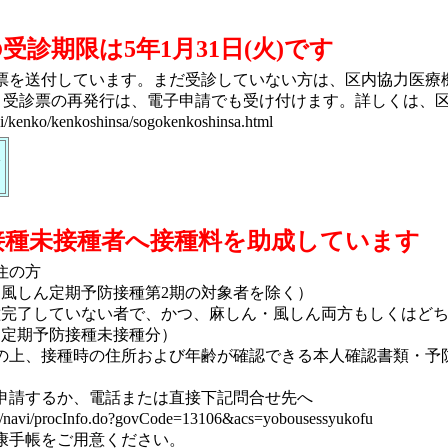
診期限は5年1月31日(火)です
票を送付しています。まだ受診していない方は、区内協力医療機
い。受診票の再発行は、電子申請でも受け付けます。詳しくは、
usi/kenko/kenkoshinsa/sogokenkoshinsa.html
接種未接種者へ接種料を助成しています
住の方
ん風しん定期予防接種第2期の対象者を除く）
完了していない者で、かつ、麻しん・風しん両方もしくはどち
定期予防接種未接種分）
上、接種時の住所および年齢が確認できる本人確認書類・予
請するか、電話または直接下記問合せ先へ
kyo2/navi/procInfo.do?govCode=13106&acs=yobousessyukofu
康手帳をご用意ください。