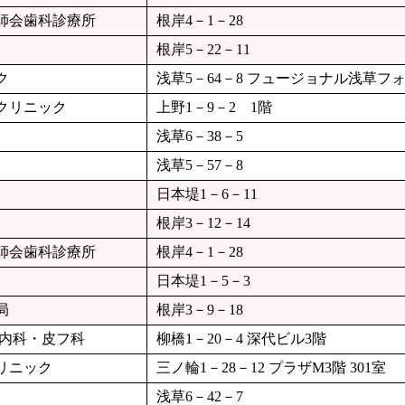
師会歯科診療所
根岸4－1－28
根岸5－22－11
ク
浅草5－64－8 フュージョナル浅草フォ
クリニック
上野1－9－2 1階
浅草6－38－5
浅草5－57－8
日本堤1－6－11
根岸3－12－14
師会歯科診療所
根岸4－1－28
日本堤1－5－3
局
根岸3－9－18
だ内科・皮フ科
柳橋1－20－4 深代ビル3階
リニック
三ノ輪1－28－12 プラザM3階 301室
浅草6－42－7