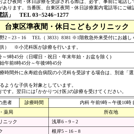
および夜間・休日診療を受診される際は、必ず、事前に電話し
あります。当番医、台東区夜間・休日診療案内電話等にご確
TEL 03−5246−1277
台東区準夜間・休日こどもクリニック
－23－16 TEL（ 3833）8381 ※1階救急外来受付にお越
子供） ※小児科医が診療を行います。
5分～9時45分（日曜日・祝日・年末年始・お盆を除く)
午前8時45分～午後9時45分
療時間外に永寿総合病院の小児科を受診する場合は、別途「選
るような子供を対象としています。
方です。翌日には｢かかりつけ医｣の診療を受けてください。
の患者
診療時間
内科 午前9時～午後10時
・薬局
所在地
リニック
浅草6－9－2
ク
根岸5－16－8