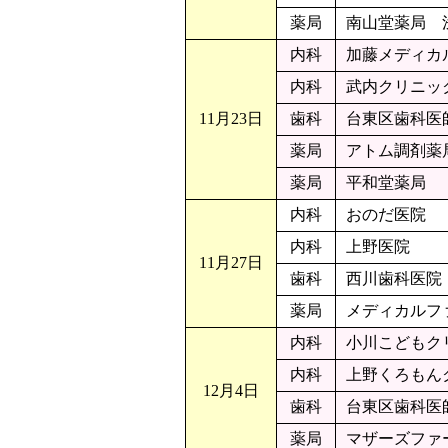
薬局
南山堂薬局 
内科
加藤メディカ
内科
武内クリニッ
11月23日
歯科
台東区歯科医
薬局
アトム調剤薬
薬局
平和堂薬局
内科
おのだ医院
内科
上野医院
11月27日
歯科
西川歯科医院
薬局
メディカルフ
内科
小川こどもク
内科
上野くろもん
12月4日
歯科
台東区歯科医
薬局
マザーズファ