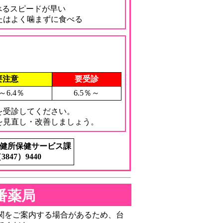
食べるスピードが早い
はよく噛まずに食べる
要注意
要受診
6～6.4％
6.5％～
を受診してください。
を見直し・改善しましょう。
健所保健サービス課
3847）9440
番薬局
関をご案内する場合があるため、台