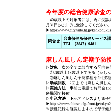
今年度の総合健康診査の受
40歳以上の対象者には、既に受診
月31日(火)までに受診してくださ
▶
https://www.city.taito.lg.jp/kenkohuk
台東保健所保健サービス課
問合せ
TEL （3847）9481
麻しん風しん定期予防
▷
対象
次の全てに該当する区内在
①2歳以上18歳以下である（麻し
②麻しん風しん予防接種を2回接種
▷
助成回数
2回まで（麻しん風しん
▷
実施方法
事前に電話でお問合せの
療機関で接種
▷
申込方法
下記アドレスより電子申
▶
https://www.shinsei.elg-front.jp/to
※接種記録を確認しますので母子健