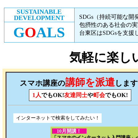
SUSTAINABLE
SDGs（持続可能な
DEVELOPMENT
包摂性のある社会の実
G
O
ALS
台東区はSDGsを支援
気軽に楽
講師を派遣
スマホ講座の
します
1人
でもOK!
友達同士
や
町会
でもOK!
インターネットで検索をしてみたい！
10月開講！
「スマホのインターネット入門講座」