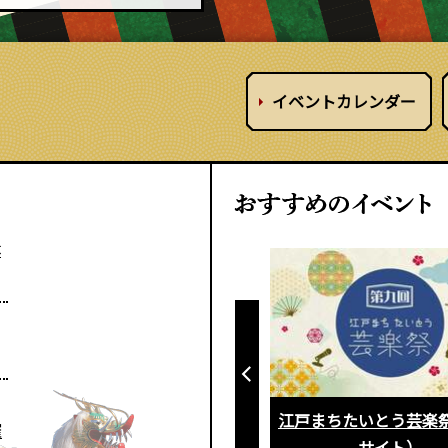
イベント
カレンダー
体
江戸まちたいとう芸楽祭（外部
催
サイト）