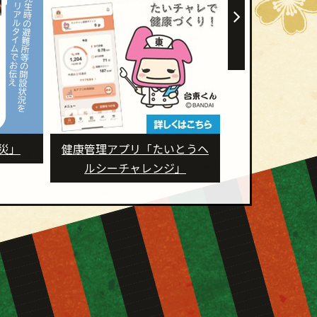
とうヘ
子育て手続きガイドをご利用
生涯学習センタ
」
ください！
事のため休