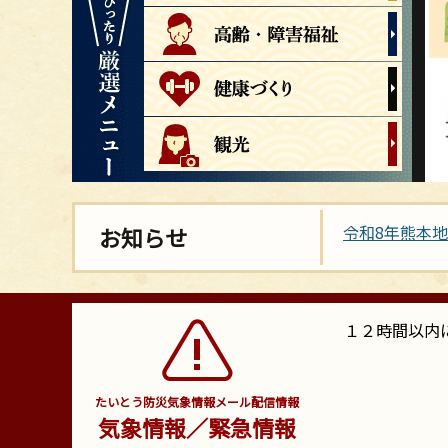
本
文
令和8年熊本
お知らせ
こ
こ
か
ら
１２時間以内
たいとう防災気象情報メール配信情報
気象情報／緊急情報