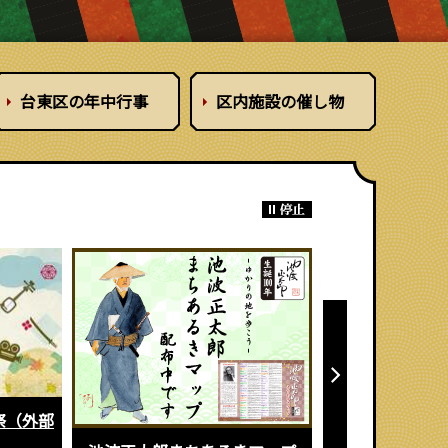
台東区の
年中行事
区内施設の
催し物
江戸まちたいと
上野の山文化ゾーン
サイ