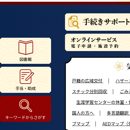
図書館
戸籍の広域交付
ハザー
手当・助成
スチック分別回収
ごみ
生涯学習センターの休室・
国人の方へ
多言語翻訳 Mul
キーワードからさがす
ブマップ
AEDマップ