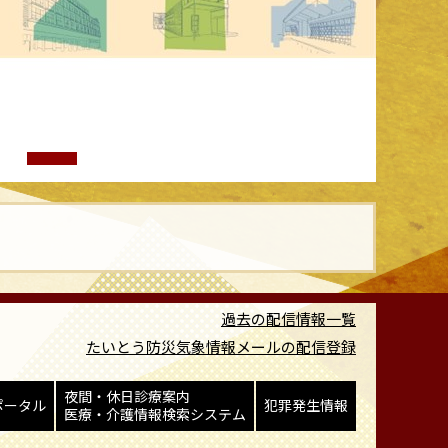
1枚目の画像
2枚目の画像
3枚目の画像
4枚目の画像
5枚目の画像
6枚目の画像
7枚目の画
過去の配信情報一覧
たいとう防災気象情報メールの配信登録
夜間・休日診療
案内
ポータル
犯罪発生情報
医療・介護情報
検索システム