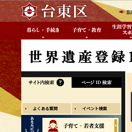
こ
の
音
ペ
ー
ジ
の
先
頭
で
す
検
索
よくある質問
イベント検索