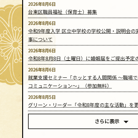
2026年8月6日
台東区職員福祉（保育士）募集
2026年8月6日
令和9年度入学 区立中学校の学校公開・説明会の
事について
2026年8月6日
令和8年8月8日（土曜日）に婚姻届をご提出予定
書館公式LINE友だち募集中
粗大ごみAIチャットボット
2026年8月6日
就業支援セミナー「ホッとする人間関係 ～職場
コミュニケーション～」（参加無料）
2026年8月5日
グリーン・リーダー「令和8年度の主な活動」を
さらに表示