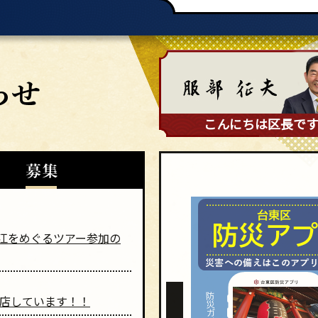
こんにちは区長で
江をめぐるツアー参加の
出店しています！！