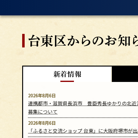
新
着
情
2026年8月6日
連携都市・滋賀県長浜市 豊臣秀長ゆかりの北近
報
募集について
2026年8月6日
「ふるさと交流ショップ 台東」に大阪府堺市が