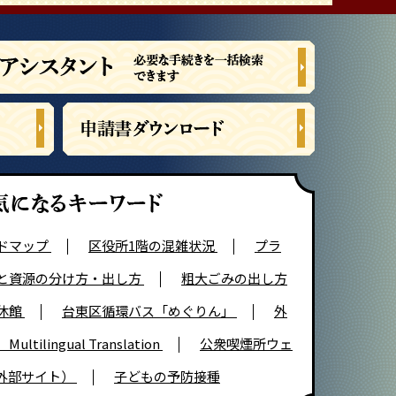
ドマップ
区役所1階の混雑状況
プラ
と資源の分け方・出し方
粗大ごみの出し方
休館
台東区循環バス「めぐりん」
外
tilingual Translation
公衆喫煙所ウェ
（外部サイト）
子どもの予防接種