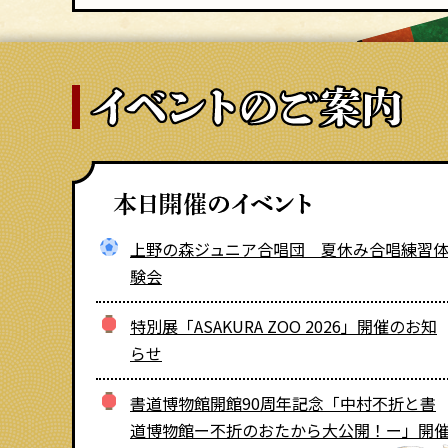
上野の森ジュニア合唱団 夏休み合唱練習
験会
特別展「ASAKURA ZOO 2026」開催のお知
らせ
書道博物館開館90周年記念「中村不折と書
道博物館ー不折のおたから大公開！ー」開
上野の山文化ゾーン