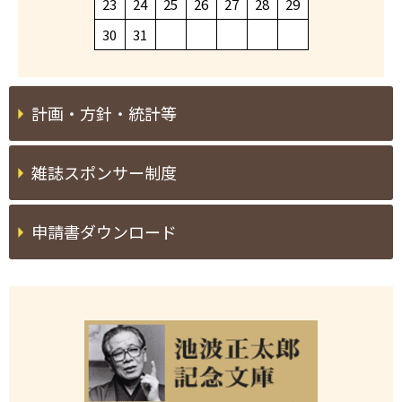
23
24
25
26
27
28
29
30
31
計画・方針・統計等
雑誌スポンサー制度
申請書ダウンロード