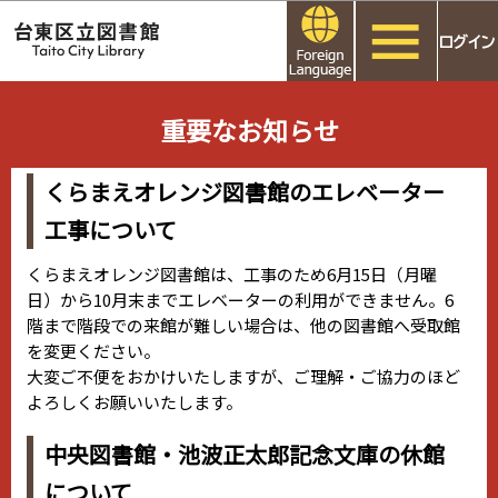
こ
このページの本文へ移動
の
ペ
本
ー
文
重要なお知らせ
ジ
こ
の
こ
先
くらまえオレンジ図書館のエレベーター
か
頭
工事について
ら
で
す
くらまえオレンジ図書館は、工事のため6月15日（月曜
日）から10月末までエレベーターの利用ができません。6
階まで階段での来館が難しい場合は、他の図書館へ受取館
を変更ください。
大変ご不便をおかけいたしますが、ご理解・ご協力のほど
よろしくお願いいたします。
中央図書館・池波正太郎記念文庫の休館
について