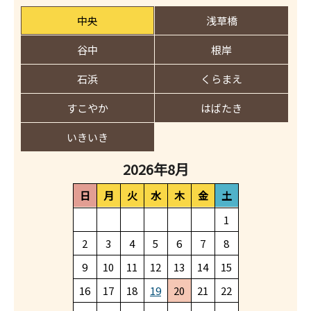
中央
浅草橋
谷中
根岸
石浜
くらまえ
すこやか
はばたき
いきいき
2026年
8月
日
月
火
水
木
金
土
1
2
3
4
5
6
7
8
9
10
11
12
13
14
15
16
17
18
19
20
21
22