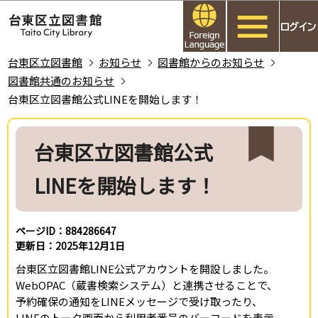
こ
このページの本文へ移動
の
ペ
ー
台東区立図書館
お知らせ
図書館からのお知らせ
ジ
図書館共通のお知らせ
の
台東区立図書館公式LINEを開始します！
先
本
頭
文
台東区立図書館公式
で
こ
す
こ
LINEを開始します！
か
ら
ページID：884286647
更新日：2025年12月1日
台東区立図書館LINE公式アカウントを開設しました。
WebOPAC（蔵書検索システム）と連携させることで、
予約確保の通知をLINEメッセージで受け取ったり、
LINEのトーク画面から利用者番号のバーコードを表示