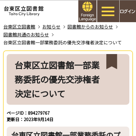
こ
このページの本文へ移動
の
ペ
ー
台東区立図書館
お知らせ
図書館からのお知らせ
ジ
図書館共通のお知らせ
の
台東区立図書館一部業務委託の優先交渉権者決定について
先
本
頭
文
台東区立図書館一部業
で
こ
す
こ
務委託の優先交渉権者
か
ら
決定について
ページID：894279767
更新日：2023年9月14日
台東区立図書館一部業務委託のプ