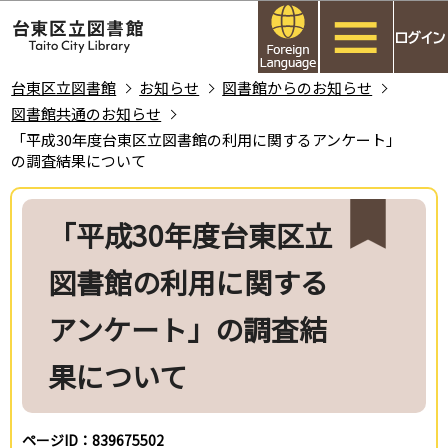
こ
このページの本文へ移動
の
ペ
ー
台東区立図書館
お知らせ
図書館からのお知らせ
ジ
図書館共通のお知らせ
の
「平成30年度台東区立図書館の利用に関するアンケート」
の調査結果について
先
頭
本
で
文
「平成30年度台東区立
す
こ
こ
図書館の利用に関する
か
ら
アンケート」の調査結
果について
ページID：839675502