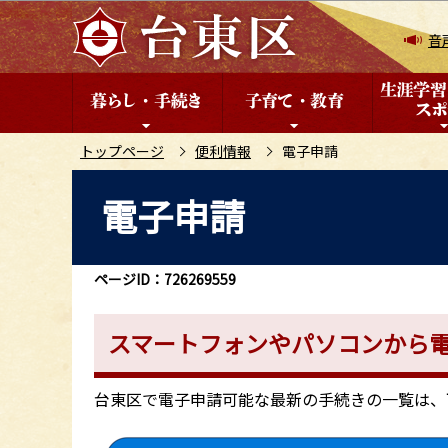
こ
の
音
ペ
ー
ジ
の
トップページ
便利情報
電子申請
先
本
電子申請
頭
文
で
こ
す
こ
ページID：726269559
か
ら
スマートフォンやパソコンから
台東区で電子申請可能な最新の手続きの一覧は、