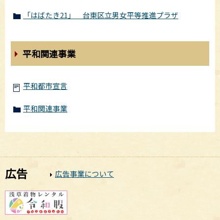
「はばたき21」 台東区立男女平等推進プラザ
平和関連事業
平和都市宣言
平和関連事業
広告
広告事業について