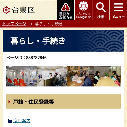
こ
このページの本文へ移動
の
ペ
トップページ
暮らし・手続き
ー
ジ
本
暮らし・手続き
の
文
先
こ
頭
こ
ページID：858782846
で
か
す
ら
戸籍・住民登録等
窓口案内