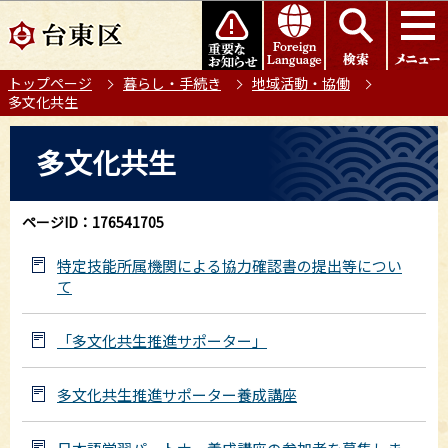
こ
このページの本文へ移動
の
ペ
トップページ
暮らし・手続き
地域活動・協働
ー
多文化共生
ジ
の
本
多文化共生
先
文
頭
こ
で
こ
ページID：176541705
す
か
ら
特定技能所属機関による協力確認書の提出等につい
て
「多文化共生推進サポーター」
多文化共生推進サポーター養成講座