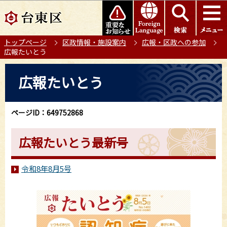
こ
このページの本文へ移動
の
ペ
トップページ
区政情報・施設案内
広報・区政への参加
ー
広報たいとう
ジ
の
本
広報たいとう
先
文
頭
こ
で
こ
ページID：649752868
す
か
ら
広報たいとう最新号
令和8年8月5号