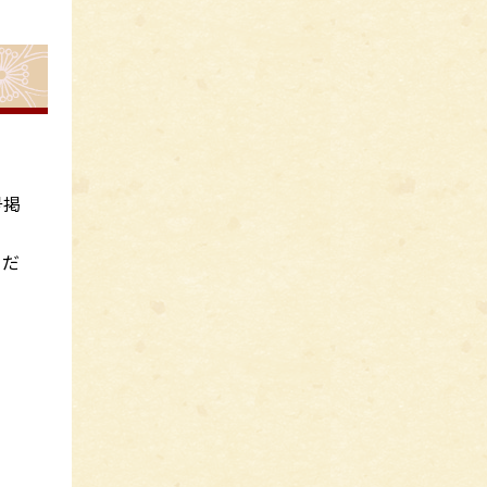
号掲
くだ