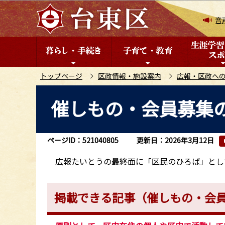
こ
の
音
ペ
ー
ジ
の
トップページ
区政情報・施設案内
広報・区政へ
先
本
催しもの・会員募集
頭
文
で
こ
す
こ
ページID：521040805
更新日：2026年3月12日
か
ら
広報たいとうの最終面に「区民のひろば」とし
掲載できる記事（催しもの・会