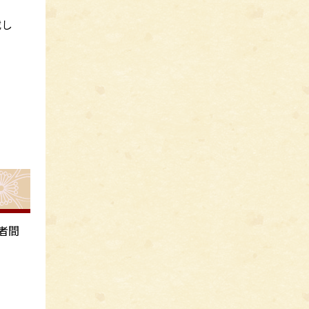
載し
者間