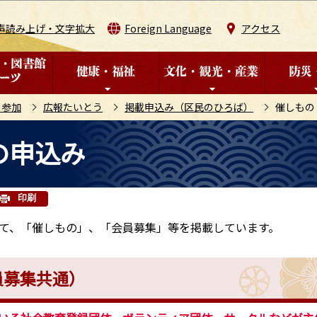
このページの本文へ移動
声読み上げ・文字拡大
Foreign Language
アクセス
の参加
広報たいとう
掲載申込み（区民のひろば）
催しもの
の申込み
印刷
て、「催しもの」、「会員募集」等を掲載しています。
員募集共通）