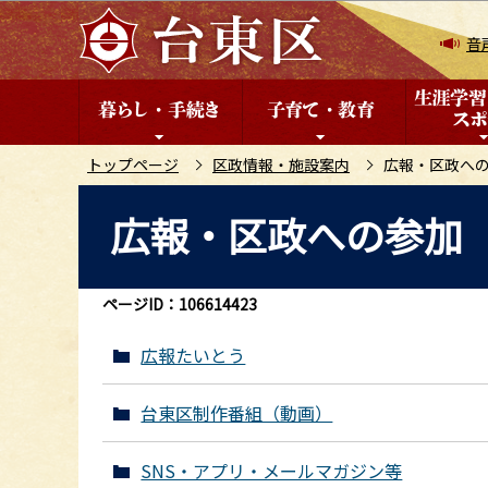
こ
の
音
ペ
ー
ジ
の
トップページ
区政情報・施設案内
広報・区政へ
先
本
広報・区政への参加
頭
文
で
こ
す
こ
ページID：106614423
か
ら
広報たいとう
台東区制作番組（動画）
SNS・アプリ・メールマガジン等