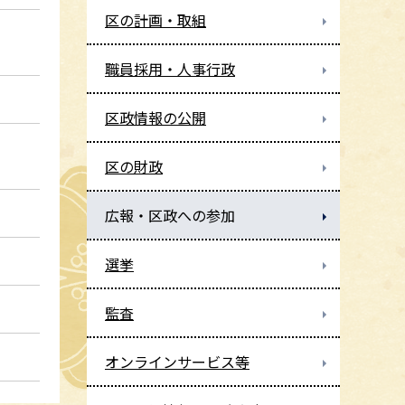
区の計画・取組
職員採用・人事行政
区政情報の公開
区の財政
広報・区政への参加
選挙
監査
オンラインサービス等