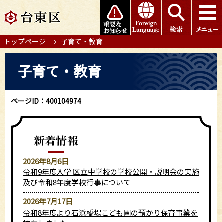
こ
このページの本文へ移動
の
ペ
トップページ
子育て・教育
ー
ジ
本
子育て・教育
の
文
先
こ
頭
こ
ページID：400104974
で
か
す
ら
2026年8月6日
令和9年度入学 区立中学校の学校公開・説明会の実施
及び令和8年度学校行事について
2026年7月17日
令和8年度より石浜橋場こども園の預かり保育事業を