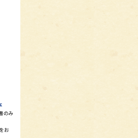
本
書のみ
をお