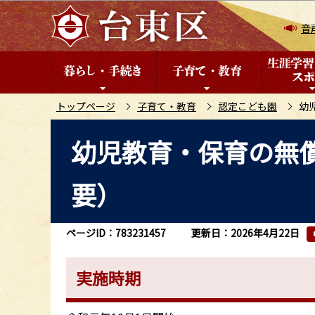
こ
の
音
ペ
ー
ジ
の
トップページ
子育て・教育
認定こども園
幼
先
本
幼児教育・保育の無
頭
文
で
こ
す
要）
こ
か
ら
ページID：783231457
更新日：2026年4月22日
実施時期