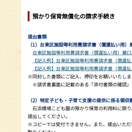
預かり保育無償化の請求手続き
提出書類
（1）台東区施設等利用費請求書（償還払い用）
台東区施設等利用費請求書（償還払い用）兼口座振替
【記入例】台東区施設等利用費請求書（償還払い用）
【記入例】台東区施設等利用費請求書（償還払い用
※同封した書類にご記入、押印をお願いいたしま
※請求書裏面に記載のある「添付書類の確認」
（2）特定子ども・子育て支援の提供に係る領収
石浜橋場こども園の預かり保育の利用料に限り
提出してください。
※コピーでは受付できません。また、提出いただ
取りください。