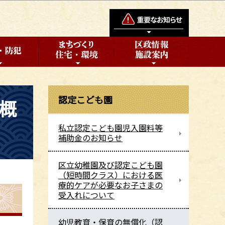
認定こども園
概
私立認定こども園児入園料等
補助金のお知らせ
区立幼稚園及び認定こども園
（短時間クラス）における医
療的ケアが必要なお子さまの
受入れについて
幼児教育・保育の無償化（認