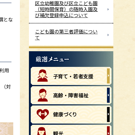
区立幼稚園及び区立こども園
（短時間保育）の随時入園及
び補欠登録申込について
償とな
こども園の第三者評価につい
て
利用
。（対