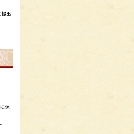
ご提出
切に保
す。