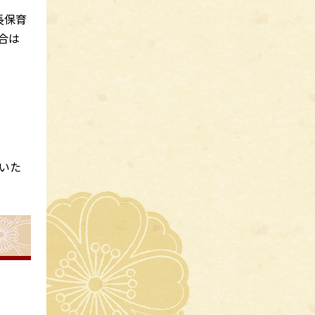
長保育
合は
いた