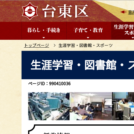
こ
の
音
ペ
ー
ジ
の
トップページ
生涯学習・図書館・スポーツ
先
本
生涯学習・図書館・
頭
文
で
こ
す
こ
ページID：990410036
か
ら