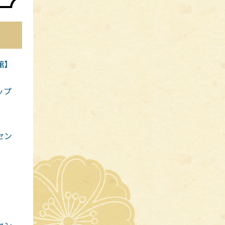
館】
ップ
セン
セン