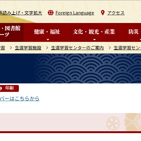
このページの本文へ移動
声読み上げ・文字拡大
Foreign Language
アクセス
学習
生涯学習施設
生涯学習センターのご案内
生涯学習セン
印刷
ンバーはこちらから