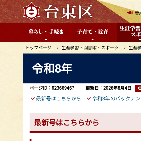
こ
の
音
ペ
ー
ジ
の
トップページ
生涯学習・図書館・スポーツ
生涯
先
本
令和8年
頭
文
で
こ
す
こ
ページID：623669467
更新日：2026年8月4日
か
最新号はこちらから
令和8年のバックナ
ら
最新号はこちらから