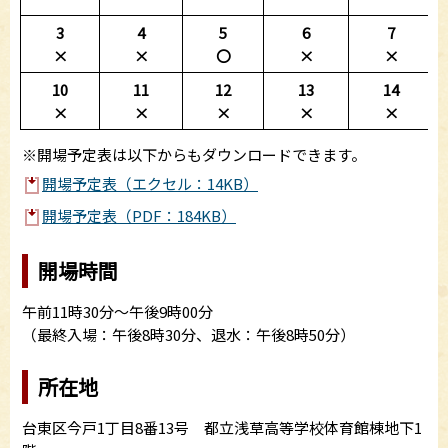
3
4
5
6
7
×
×
〇
×
×
10
11
12
13
14
×
×
×
×
×
※開場予定表は以下からもダウンロードできます。
開場予定表（エクセル：14KB）
開場予定表（PDF：184KB）
開場時間
午前11時30分～午後9時00分
（最終入場：午後8時30分、退水：午後8時50分）
所在地
台東区今戸1丁目8番13号 都立浅草高等学校体育館棟地下1