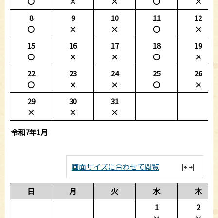
〇
×
×
〇
×
8
9
10
11
12
〇
×
×
〇
×
15
16
17
18
19
〇
×
×
〇
×
22
23
24
25
26
〇
×
×
〇
×
29
30
31
×
×
×
令和7年1月
画面サイズに合わせて閲覧
日
月
火
水
木
1
2