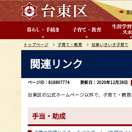
こ
の
音
ペ
ー
ジ
の
トップページ
子育て・教育
台東いきいき子育て
先
本
関連リンク
頭
文
で
こ
す
こ
ページID：816807774
更新日：2020年12月28日
か
ら
台東区の公式ホームページ以外で、子育て・教育
手当・助成