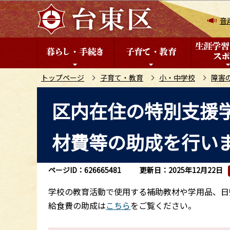
こ
の
音
ペ
ー
ジ
の
トップページ
子育て・教育
小・中学校
障害
先
本
区内在住の特別支援
頭
文
で
こ
す
材費等の助成を行い
こ
か
ら
ページID：626665481
更新日：2025年12月22日
学校の教育活動で使用する補助教材や学用品、日
給食費の助成は
こちら
をご覧ください。