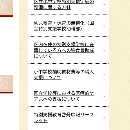
区立小中学校特別支援学級の
整備に関する方針
幼児教育・保育の無償化（国
立特別支援学校幼稚部）
区内在住の特別支援学校に在
籍している方への給食費助成
について
小中学校補助教材費等の購入
支援について
区立学校等における医療的ケ
ア児への支援について
特別支援教育啓発広報リーフ
レット