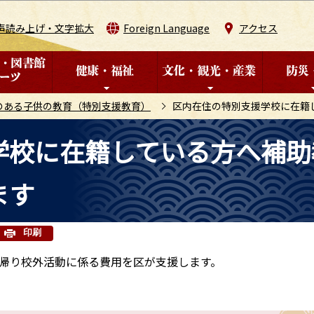
このページの本文へ移動
声読み上げ・文字拡大
Foreign Language
アクセス
のある子供の教育（特別支援教育）
区内在住の特別支援学校に在籍
学校に在籍している方へ補助
ます
印刷
帰り校外活動に係る費用を区が支援します。