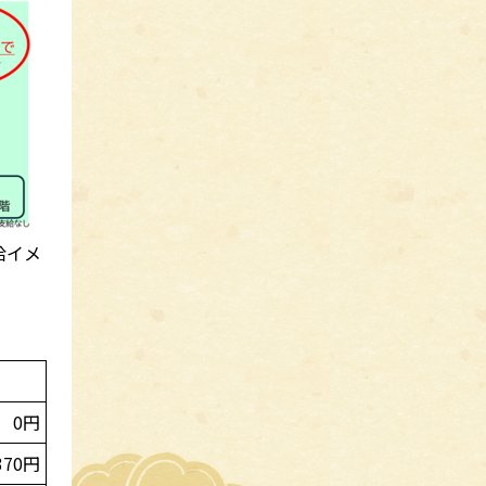
給イメ
0円
370円