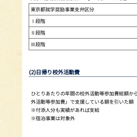
東京都就学奨励事業支弁区分
Ⅰ段階
Ⅱ段階
Ⅲ段階
(2)日帰り校外活動費
ひとりあたりの年間の校外活動等参加費総額か
外活動等参加費」で支援している額を引いた額
※付添人分も実績があれば支給
※宿泊事業は対象外