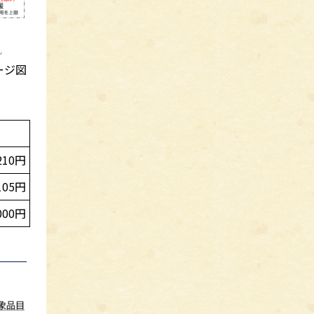
ージ図
210円
105円
000円