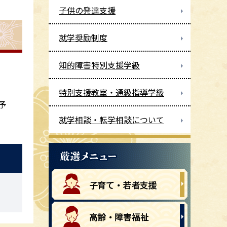
子供の発達支援
就学奨励制度
知的障害特別支援学級
特別支援教室・通級指導学級
予
就学相談・転学相談について