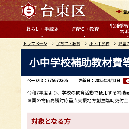
こ
の
音
ペ
ー
ジ
の
トップページ
子育て・教育
小・中学校
障害
先
本
小中学校補助教材費
頭
文
で
こ
す
こ
ページID：775672305
更新日：2025年4月1日
か
ら
令和7年度より、学校の教育活動で使用する補助
※国の物価高騰対応重点支援地方創生臨時交付金
対象となる方