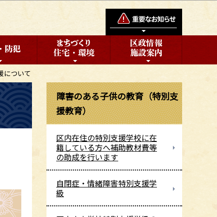
援について
障害のある子供の教育（特別支
援教育）
区内在住の特別支援学校に在
籍している方へ補助教材費等
の助成を行います
自閉症・情緒障害特別支援学
級