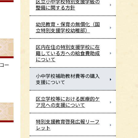
区立小中学校特別支援学級の
整備に関する方針
幼児教育・保育の無償化（国
立特別支援学校幼稚部）
区内在住の特別支援学校に在
籍している方への給食費助成
について
コー
小中学校補助教材費等の購入
支援について
区立学校等における医療的ケ
ア児への支援について
特別支援教育啓発広報リーフ
レット