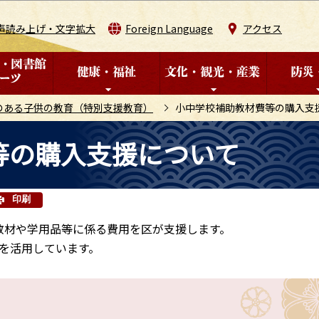
このページの本文へ移動
声読み上げ・文字拡大
Foreign Language
アクセス
のある子供の教育（特別支援教育）
小中学校補助教材費等の購入支
等の購入支援について
印刷
教材や学用品等に係る費用を区が支援します。
を活用しています。