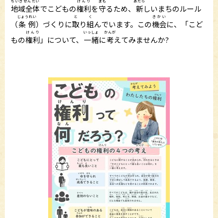
ちいきぜんたい
けんり
まも
あたら
地域全体
でこどもの
権利
を
守
るため、
新
しいまちのルール
じょうれい
と
く
きかい
（
条例
）づくりに
取
り
組
んでいます。この
機会
に、「こど
けんり
いっしょ
かんが
もの
権利
」について、
一緒
に
考
えてみませんか?