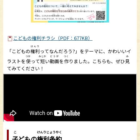
こどもの権利チラシ（PDF：677KB）
けんり
「こどもの
権利
ってなんだろう?」をテーマに、かわいいイ
つか
みじか
どうが
つく
み
ラストを
使
って
短
い
動画
を
作
りました。こちらも、ぜひ
見
てみてください！
こ
けんりじょうやく
子
どもの
権利条約