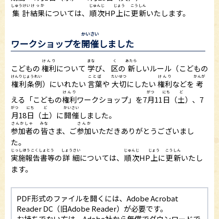
しゅうけい
けっか
じゅんじ
じょう
こうしん
集計
結果
については、
順次
HP
上
に
更新
いたします。
かいさい
ワークショップを
開催
しました
けんり
まな
く
あたら
こどもの
権利
について
学
び、
区
の
新
しいルール（こどもの
けんりじょうれい
ことば
たいせつ
けんり
かんが
権利条例
）にいれたい
言葉
や
大切
にしたい
権利
などを
考
けんり
がつ
にち
ど
える「こどもの
権利
ワークショップ」を7
月
11
日
（
土
）、7
がつ
にち
ど
かいさい
月
18
日
（
土
）に
開催
しました。
さんかしゃ
みな
さんか
参加者
の
皆
さま、ご
参加
いただきありがとうございまし
た。
じっしほうこくしょとう
しょうさい
じゅんじ
じょう
こうしん
実施報告書等
の
詳細
については、
順次
HP
上
に
更新
いたし
ます。
PDF形式のファイルを開くには、Adobe Acrobat
Reader DC（旧Adobe Reader）が必要です。
お持ちでない方は、Adobe社から無償でダウンロードで