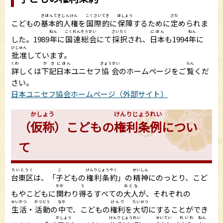
きほんてきじんけん
こくさいてき
ほしょう
さだ
こどもの
基本的人権
を
国際的
に
保障
するために
定
められま
ねん
こくれんそうかい
さいたく
にほん
ねん
した。1989
年
に
国連総会
にて
採択
され、
日本
も1994
年
に
ひじゅん
批准
しています。
くわ
かき
にほん
きょうかい
らん
詳
しくは
下記
日本
ユニセフ
協会
のホームページをご
覧
くだ
さい。
日本ユニセフ協会ホームページ（外部サイト）
かしょう
けんりじょうれい
（
仮称
）こどもの
権利条例
につい
て
たいとうく
こ
けんりじょうやく
せいしん
台東区
は、「
子
どもの
権利条約
」の
精神
にのっとり、こど
かか
う
おとな
もやこどもに
関
わり
得
るすべての
大人
が、それぞれの
せいかつ
かつどう
なか
けんり
たいせつ
生活
・
活動
の
中
で、こどもの
権利
を
大切
にすることができ
かしょう
けんりじょうれい
せいてい
れいわ
ねん