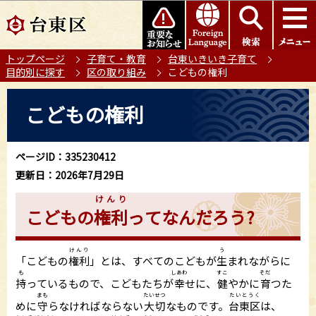
こ
このページの本文へ移動
の
ペ
トップページ
子育て・教育
台東いきいき子育て
ー
目的別に探す
区の取り組み
こどもの権利
ジ
の
本
こどもの権利
先
文
頭
こ
で
こ
ページID：335230412
す
か
更新日：2026年7月29日
ら
けんり
こどもの
権利
ってなんだろう?
けんり
う
「こどもの
権利
」とは、すべてのこどもが
生
まれながらに
も
しあわ
すこ
そだ
持
っているもので、こどもたちが
幸
せに、
健
やかに
育
つた
まも
たいせつ
たいとうく
めに
守
らなければならない
大切
なものです。
台東区
は、