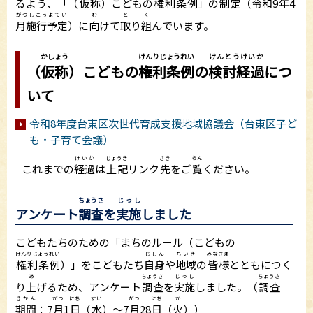
るよう、「（
仮称
）こどもの
権利条例
」の
制定
（
令和
9
年
4
がつしこうよてい
む
と
く
月施行予定
）に
向
けて
取
り
組
んでいます。
かしょう
けんりじょうれい
けんとうけいか
（
仮称
）こどもの
権利条例
の
検討経過
につ
いて
令和8年度台東区次世代育成支援地域協議会（台東区子ど
も・子育て会議）
けいか
じょうき
さき
らん
これまでの
経過
は
上記
リンク
先
をご
覧
ください。
ちょうさ
じっし
アンケート
調査
を
実施
しました
こどもたちのための「まちのルール（こどもの
けんりじょうれい
じしん
ちいき
みなさま
権利条例
）」をこどもたち
自身
や
地域
の
皆様
とともにつく
あ
ちょうさ
じっし
ちょうさ
り
上
げるため、アンケート
調査
を
実施
しました。（
調査
きかん
がつ
にち
すい
がつ
にち
か
期間
：7
月
1
日
（
水
）～7
月
28
日
（
火
））