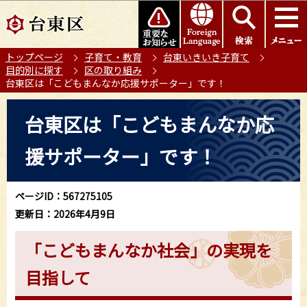
こ
このページの本文へ移動
の
ペ
トップページ
子育て・教育
台東いきいき子育て
ー
目的別に探す
区の取り組み
ジ
台東区は「こどもまんなか応援サポーター」です！
の
本
先
台東区は「こどもまんなか応
文
頭
こ
で
援サポーター」です！
こ
す
か
ら
ページID：567275105
更新日：2026年4月9日
「こどもまんなか社会」の実現を
目指して