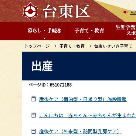
こ
の
音
ペ
ー
ジ
の
トップページ
子育て・教育
台東いきいき子育て
先
本
出産
頭
文
で
こ
す
こ
ページID：651072188
か
ら
産後ケア（宿泊型・日帰り型）施設情報
こんにちは 赤ちゃん～赤ちゃんが生まれ
産後ケア（外来型・訪問型乳房ケア）