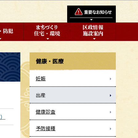
健康・医療
妊娠
出産
健康診査
報）
予防接種