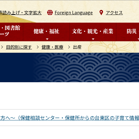
このページの本文へ移動
声読み上げ・文字拡大
Foreign Language
アクセス
目的別に探す
健康・医療
出産
た方へ～（保健相談センター・保健所からの台東区の子育て情