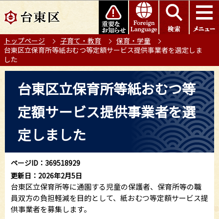
こ
このページの本文へ移動
の
ペ
トップページ
子育て・教育
保育・学童
ー
台東区立保育所等紙おむつ等定額サービス提供事業者を選定しま
ジ
した
の
本
先
台東区立保育所等紙おむつ等
文
頭
こ
で
定額サービス提供事業者を選
こ
す
か
定しました
ら
ページID：369518929
更新日：2026年2月5日
台東区立保育所等に通園する児童の保護者、保育所等の職
員双方の負担軽減を目的として、紙おむつ等定額サービス提
供事業者を募集します。