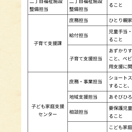
二丁目福祉施設
二丁目福祉施設
ること
整備担当
整備担当
庶務担当
ひとり親
児童手当
給付担当
ること
子育て支援課
あずかり
子育て支援担当
こと、ベ
用支援に
ショート
庶務・事業担当
すること
地域支援担当
あそびひ
子ども家庭支援
要保護児
相談担当
センター
ること
こども家