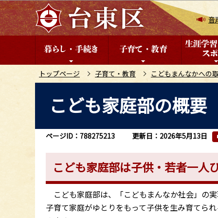
こ
の
音
ペ
ー
ジ
の
トップページ
子育て・教育
こどもまんなかへの
先
本
こども家庭部の概要
頭
文
で
こ
す
こ
ページID：788275213
更新日：2026年5月13日
か
ら
こども家庭部は子供・若者一人
こども家庭部は、「こどもまんなか社会」の実
子育て家庭がゆとりをもって子供を生み育てられ