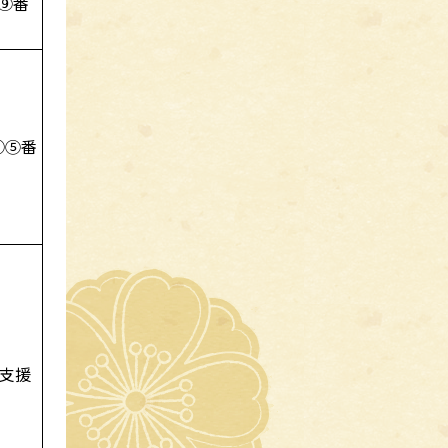
⑨番
④⑤番
支援