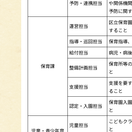
予防・連携担当
や関係機
予防に関
区立保育
運営担当
すること
指導・巡回担当
保育指導
給付担当
病児・病
保育所等
保育課
整備計画担当
と
支援を要
支援担当
ること
保育園入
認定・入園担当
と
こどもク
児童担当
と
児童・青少年育