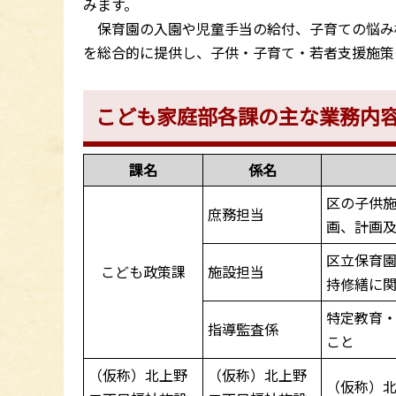
みます。
保育園の入園や児童手当の給付、子育ての悩み
を総合的に提供し、子供・子育て・若者支援施策
こども家庭部各課の主な業務内
課名
係名
区の子供
庶務担当
画、計画
区立保育
こども政策課
施設担当
持修繕に
特定教育
指導監査係
こと
（仮称）北上野
（仮称）北上野
（仮称）