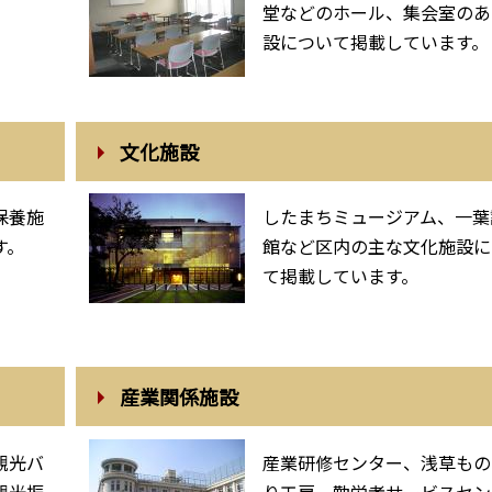
堂などのホール、集会室のあ
設について掲載しています。
文化施設
保養施
したまちミュージアム、一葉
す。
館など区内の主な文化施設に
て掲載しています。
産業関係施設
観光バ
産業研修センター、浅草もの
観光振
り工房、勤労者サービスセン