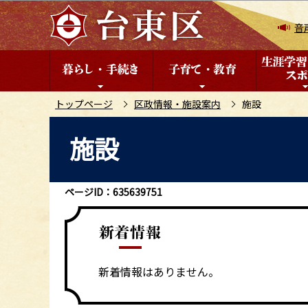
こ
の
音
ペ
ー
ジ
の
トップページ
区政情報・施設案内
施設
先
本
施設
頭
文
で
こ
す
こ
ページID：635639751
か
ら
新着情報はありません。