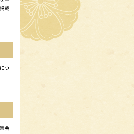
掲載
につ
集会