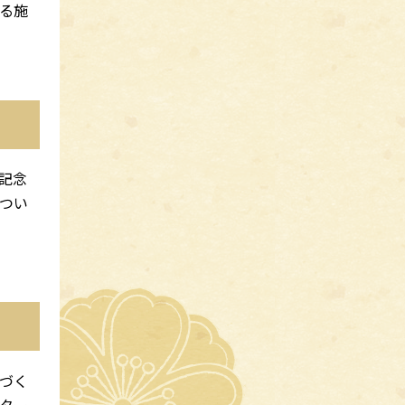
る施
記念
つい
づく
ター