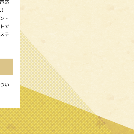
声応
ス）
ン・
トで
ステ
つい