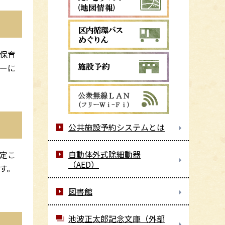
保育
ーに
公共施設予約システムとは
自動体外式除細動器
定こ
（AED）
す。
図書館
池波正太郎記念文庫（外部