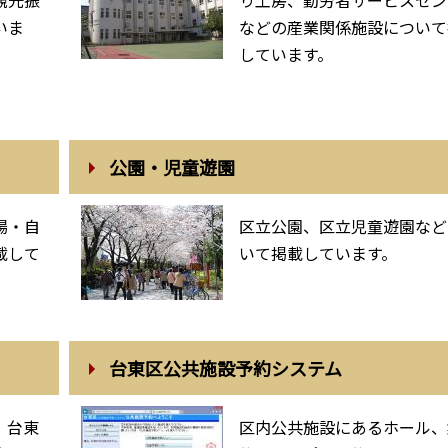
いま
などの産業関係施設について
しています。
公園・児童遊園
場・自
区立公園、区立児童遊園など
載して
いて掲載しています。
台東区公共施設予約システム
、台東
区内公共施設にあるホール、