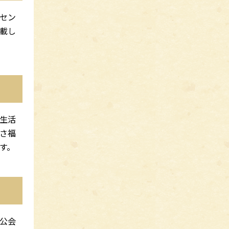
セン
載し
生活
さ福
す。
公会